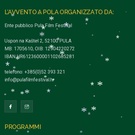
*
L’AVVENTO A POLA ORGANIZZATO DA:
*
*
*
*
*
Ente pubblico Pula Film Festival
*
*
*
*
*
*
*
*
*
Uspon na Kaštel 2, 52100 PULA
*
*
MB: 1705610, OIB: 12904220272
*
IBAN HR6123600001102685281
*
*
*
*
*
*
*
*
telefono: +385(0)52 393 321
*
info@pulafilmfestival.hr
*
*
*
*
*
*
*
*
*
*
*
*
*
*
*
PROGRAMMI
*