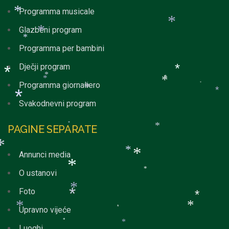
*
*
Programma musicale
*
*
Glazbeni program
*
*
Programma per bambini
Dječji program
*
*
*
*
*
*
Programma giornaliero
*
*
*
*
Svakodnevni program
*
PAGINE SEPARATE
*
*
*
Annunci media
*
*
*
O ustanovi
*
Foto
*
*
*
*
Upravno vijeće
*
*
*
Luoghi