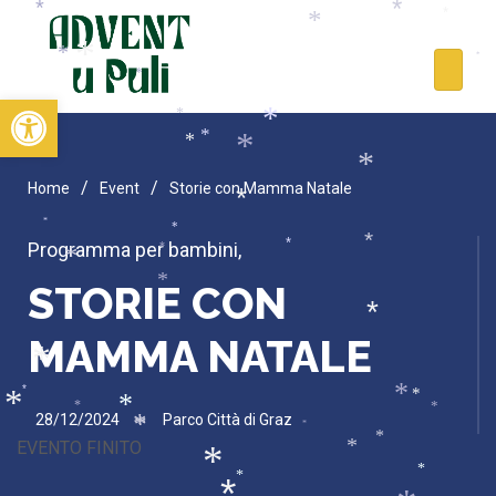
*
*
*
*
*
*
*
*
*
Open toolbar
*
*
*
*
*
*
/
/
Home
Event
Storie con Mamma Natale
*
*
*
*
Programma per bambini
,
*
*
*
*
STORIE CON
*
MAMMA NATALE
*
*
*
*
*
*
*
*
*
28/12/2024
Parco Città di Graz
*
*
*
*
EVENTO FINITO
*
*
*
*