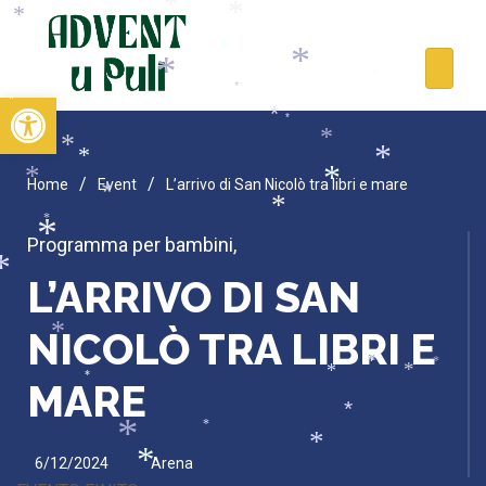
*
*
*
*
*
*
*
*
*
*
Open toolbar
*
*
*
*
*
*
*
/
/
Home
Event
L’arrivo di San Nicolò tra libri e mare
*
*
*
*
*
Programma per bambini
,
*
*
L’ARRIVO DI SAN
*
NICOLÒ TRA LIBRI E
*
*
*
*
*
*
*
MARE
*
*
*
*
6/12/2024
Arena
*