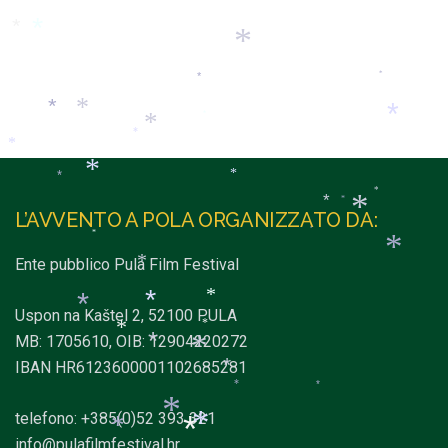
*
*
*
*
*
*
*
*
*
*
*
*
*
*
*
*
*
*
*
L’AVVENTO A POLA ORGANIZZATO DA:
*
*
*
*
Ente pubblico Pula Film Festival
*
*
*
*
Uspon na Kaštel 2, 52100 PULA
*
*
MB: 1705610, OIB: 12904220272
*
*
IBAN HR6123600001102685281
*
*
*
telefono: +385(0)52 393 321
*
*
*
info@pulafilmfestival.hr