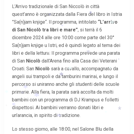
*
L’Arrivo tradizionale di San Niccolò in città
*
quest’anno è organizzata dalla Fiera del libro in Istria
*
*
”Sa(n)jam knjige“. Il programma, intitolato
“L’arrivo
*
*
di San Nicolò tra libri e mare”
, si terrà il 6
*
dicembre 2024 alle ore 10:00 come parte del 30°
Sa(n)jam knjige u Istri, ed è quindi legato al tema dei
*
libri e della lettura. Il programma prevede una parata
*
*
di San
Nicolò
dall’Arena fino alla Casa dei Veterani
*
Croati. San
Nicolò
sarà a cavallo, accompagnato da
*
*
angeli sui trampoli e da tamburini marinai, e lungo il
*
*
percorso si uniranno anche gli studenti delle scuole
*
primarie. Alla fiera, la parata sarà accolta da molti
*
*
*
bambini con un programma di DJ Krampus e folletti
*
*
dispettosi. Ai bambini verranno donati libri e
*
*
*
un’arancia, in spirito di tradizione.
*
*
Lo stesso giorno, alle 18:00, nel Salone Blu della