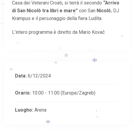
Casa dei Veterani Croati, si terrà il secondo
“Arrivo
*
*
di San Nicolò tra libri e mare”
con San
Nicolò
, DJ
*
*
*
*
Krampus e il personaggio della fiera Ludita.
*
*
*
*
L’intero programma è diretto da Mario Kovač
*
*
*
*
*
*
*
*
*
*
*
*
*
Data:
6/12/2024
*
*
*
Orario:
10:00 - 11:00
(Europe/Zagreb)
*
Luogho:
Arena
*
*
*
*
*
*