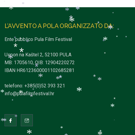
*
*
*
*
*
*
*
*
*
*
L’AVVENTO A POLA ORGANIZZATO DA:
*
*
*
*
Ente pubblico Pula Film Festival
*
*
*
*
*
*
*
*
Uspon na Kaštel 2, 52100 PULA
*
*
*
MB: 1705610, OIB: 12904220272
*
IBAN HR6123600001102685281
*
*
*
*
*
telefono: +385(0)52 393 321
*
info@pulafilmfestival.hr
*
*
*
*
*
*
*
*
*
*
*
*
*
*