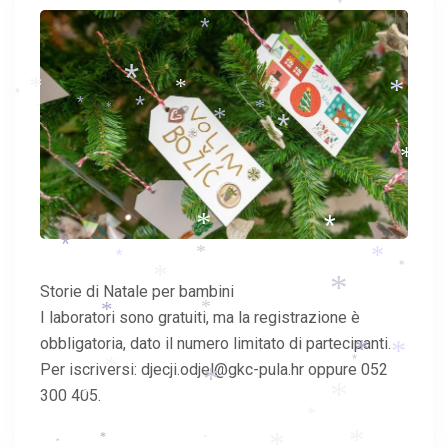
*
*
*
*
*
*
*
*
*
*
*
*
*
*
*
*
*
*
*
*
*
*
*
*
Storie di Natale per bambini
*
*
*
I laboratori sono gratuiti, ma la registrazione è
*
obbligatoria, dato il numero limitato di partecipanti.
*
*
*
Per iscriversi: djecji.odjel@gkc-pula.hr oppure 052
*
*
300 405.
*
*
*
*
*
*