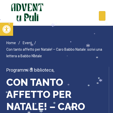
*
*
*
*
Open toolbar
*
*
*
*
*
*
*
/
/
Home
Event
*
*
*
Con tanto affetto per Natale! – Caro Babbo Natale: scrivi una
*
lettera a Babbo Natale
*
*
*
Programmi di biblioteca
,
*
*
CON TANTO
*
*
*
*
*
*
AFFETTO PER
*
*
NATALE! – CARO
*
*
*
*