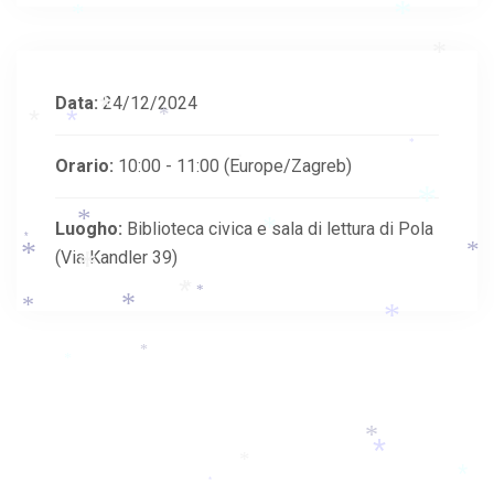
*
*
*
*
*
Data:
24/12/2024
*
*
*
*
*
Orario:
10:00 - 11:00
(Europe/Zagreb)
*
*
Luogho:
Biblioteca civica e sala di lettura di Pola
*
*
*
(Via Kandler 39)
*
*
*
*
*
*
*
*
*
*
*
*
*
*
*
*