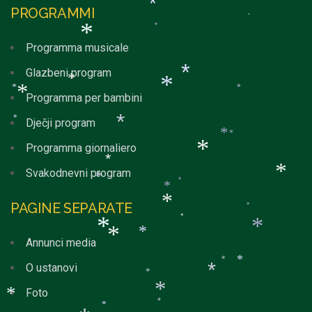
*
*
*
PROGRAMMI
*
*
*
Programma musicale
Glazbeni program
*
*
*
*
*
Programma per bambini
*
Dječji program
*
*
*
*
Programma giornaliero
*
*
Svakodnevni program
*
*
*
*
PAGINE SEPARATE
*
*
*
*
*
*
*
Annunci media
*
*
O ustanovi
*
*
Foto
*
*
*
*