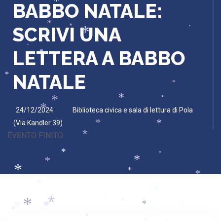
*
BABBO NATALE:
*
*
SCRIVI UNA
*
*
*
*
LETTERA A BABBO
*
NATALE
*
*
*
*
*
24/12/2024
Biblioteca civica e sala di lettura di Pola
*
(Via Kandler 39)
*
*
EVENTO FINITO
*
*
*
*
*
*
*
*
*
*
*
*
*
*
*
*
*
*
*
*
*