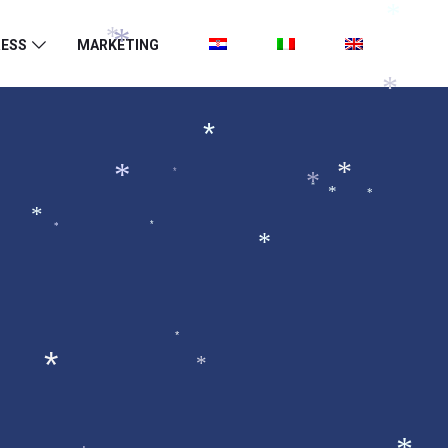
*
ESS
MARKETING
*
*
*
*
*
*
*
*
*
*
*
*
*
*
*
*
*
*