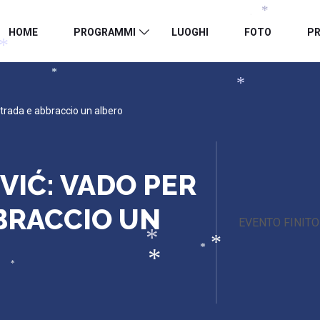
*
*
HOME
PROGRAMMI
LUOGHI
FOTO
PR
*
*
*
strada e abbraccio un albero
VIĆ: VADO PER
BRACCIO UN
EVENTO FINITO
*
*
*
*
*