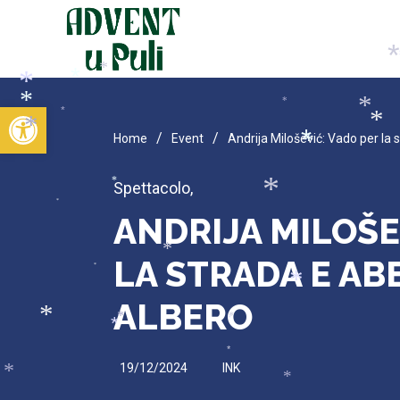
*
*
*
*
Open toolbar
*
*
*
*
*
/
/
Home
Event
Andrija Milošević: Vado per la 
*
*
*
Spettacolo
,
*
*
*
ANDRIJA MILOŠE
LA STRADA E AB
*
*
*
ALBERO
*
*
*
*
*
*
19/12/2024
INK
*
*