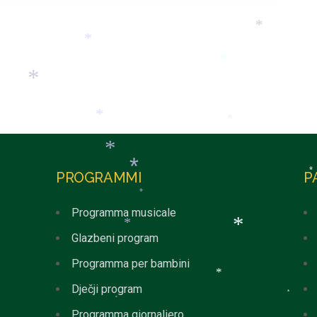
*
*
*
*
*
*
*
*
*
PROGRAMMI
P
*
*
*
Programma musicale
*
Glazbeni program
*
Programma per bambini
*
Dječji program
*
*
Programma giornaliero