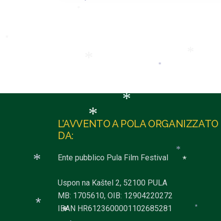
*
*
*
*
*
*
*
*
L’AVVENTO A POLA ORGANIZZATO
*
DA:
*
Ente pubblico Pula Film Festival
*
*
Uspon na Kaštel 2, 52100 PULA
MB: 1705610, OIB: 12904220272
IBAN HR6123600001102685281
*
*