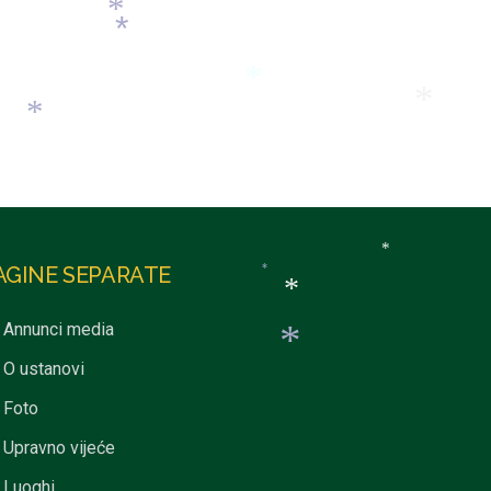
*
*
*
*
*
*
*
*
*
*
AGINE SEPARATE
*
*
Annunci media
*
O ustanovi
Foto
Upravno vijeće
Luoghi