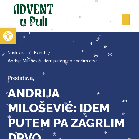
*
*
*
*
*
*
*
*
*
*
*
*
*
*
*
*
Open toolbar
*
*
*
*
*
*
*
*
*
*
*
/
/
*
Naslovna
Event
*
*
*
*
*
Andrija Milošević: Idem putem pa zagrlim drvo
*
*
Predstave
,
*
ANDRIJA
*
*
*
*
*
MILOŠEVIĆ: IDEM
*
*
*
*
*
*
*
*
*
*
*
*
PUTEM PA ZAGRLIM
*
DRVO
*
*
*