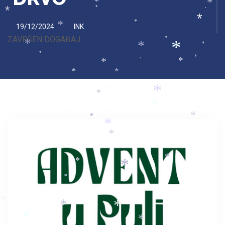
*
*
*
*
*
*
*
*
19/12/2024
INK
ZAVRŠEN DOGAĐAJ
*
*
*
*
*
*
*
*
*
*
*
*
*
*
*
*
*
*
*
*
*
*
*
*
*
*
*
*
*
*
*
*
*
*