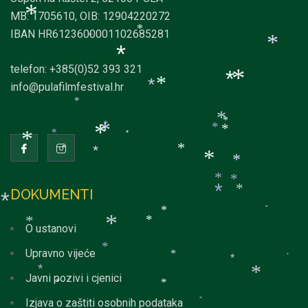
*
MB: 1705610, OIB: 12904220272
*
*
IBAN HR6123600001102685281
*
*
*
telefon: +385(0)52 393 321
*
*
*
*
info@pulafilmfestival.hr
*
*
*
*
*
*
*
*
*
*
*
*
*
*
*
*
*
*
*
DOKUMENTI
*
*
*
*
*
*
O ustanovi
*
Upravno vijeće
*
*
*
*
*
Javni pozivi i cjenici
*
*
Izjava o zaštiti osobnih podataka
*