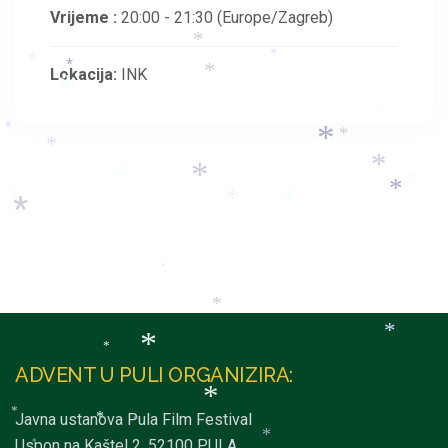
*
Vrijeme :
20:00 - 21:30
(Europe/Zagreb)
*
*
*
*
*
*
Lokacija:
INK
*
*
*
*
*
*
*
*
*
*
*
*
*
*
*
*
*
*
*
*
ADVENT U PULI ORGANIZIRA:
*
*
Javna ustanova Pula Film Festival
*
*
*
Uspon na Kaštel 2, 52100 PULA
*