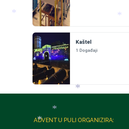
*
*
Kaštel
1 Događaji
*
ADVENT U PULI ORGANIZIRA:
*