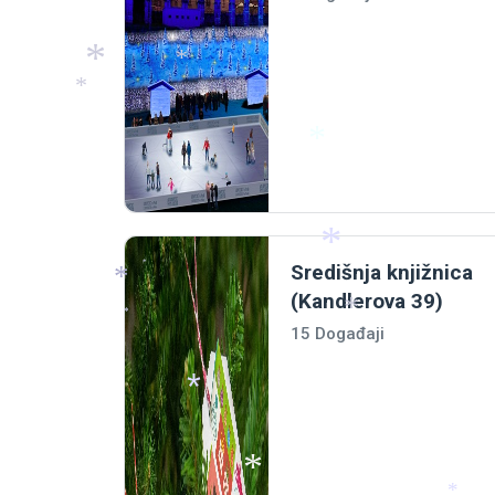
*
*
*
*
Središnja knjižnica
*
(Kandlerova 39)
*
*
15 Događaji
*
*
*