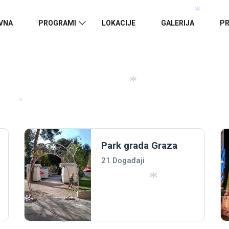
*
*
VNA
PROGRAMI
LOKACIJE
GALERIJA
PR
*
*
*
*
*
Park grada Graza
*
21 Događaji
*
*