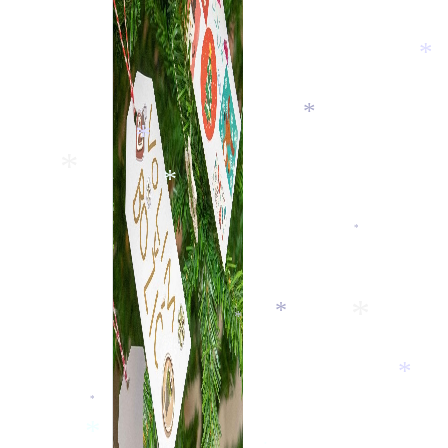
*
*
*
*
*
*
*
*
*
*
*
*
*