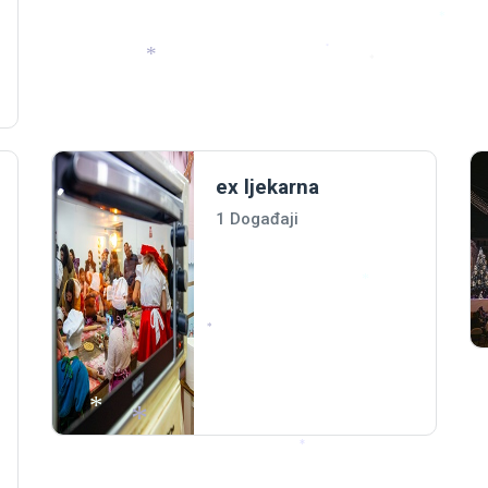
*
*
*
*
*
*
ex ljekarna
1 Događaji
*
*
*
*
*