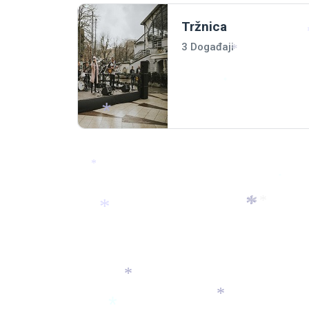
Tržnica
*
3 Događaji
*
*
*
*
*
*
*
*
*
*