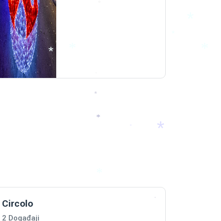
*
*
*
*
*
*
*
*
*
*
*
*
*
*
Circolo
*
2 Događaji