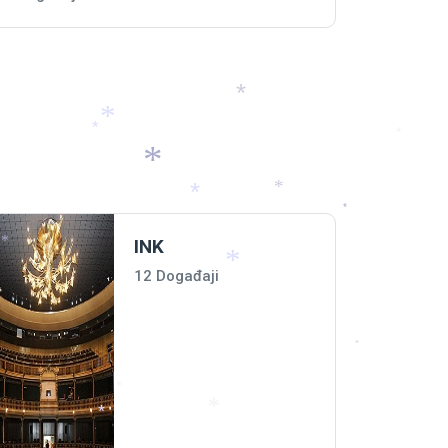
*
*
*
*
*
*
*
*
INK
*
12 Događaji
*
*
*
*
*
*