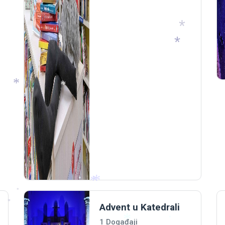
*
*
*
*
*
*
*
*
Advent u Katedrali
*
*
1 Događaji