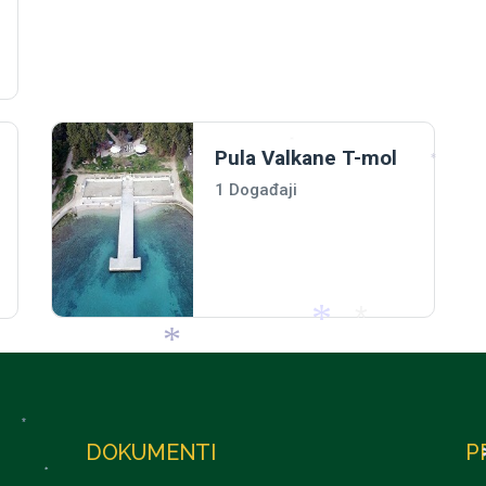
Pula Valkane T-mol
*
*
1 Događaji
*
*
*
*
DOKUMENTI
P
*