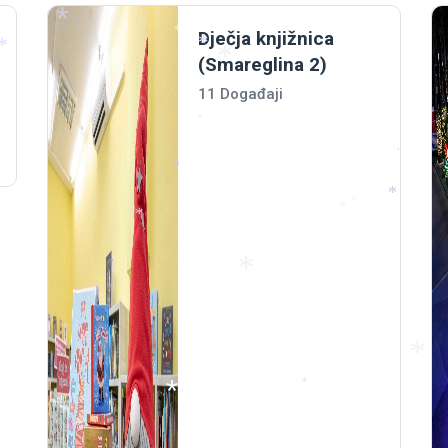
*
*
Dječja knjižnica
*
(Smareglina 2)
*
*
*
11 Događaji
*
*
*
*
*
*
*
*
*
*
*
*