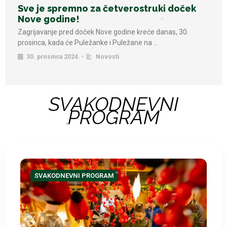
Sve je spremno za četverostruki doček
Nove godine!
Zagrijavanje pred doček Nove godine kreće danas, 30.
*
prosinca, kada će Puležanke i Puležane na …
30. prosinca 2024.
•
Novosti
*
*
SVAKODNEVNI
PROGRAM
*
SVAKODNEVNI PROGRAM
*