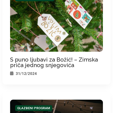
*
*
*
S puno ljubavi za Božić! – Zimska
priča jednog snjegovića
31/12/2024
GLAZBENI PROGRAM