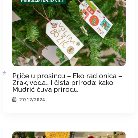
*
PROGRAMI KNJIŽNICE
*
*
Priče u prosincu – Eko radionica –
Zrak, voda… i čista priroda: kako
Mudrić čuva prirodu
27/12/2024
*
*