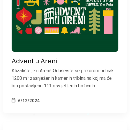
*
Advent u Areni
Klizalište je u Areni! Oduševite se prizorom od čak
*
1200 m² zasnježenih kamenih tribina na kojima će
biti postavljeno 111 osvijetljenih božićnih
6/12/2024