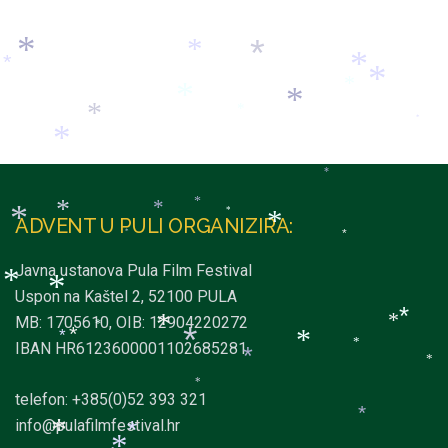
*
*
*
*
*
*
*
*
*
*
*
*
*
*
*
*
*
*
*
*
*
*
*
ADVENT U PULI ORGANIZIRA:
*
*
*
Javna ustanova Pula Film Festival
*
*
Uspon na Kaštel 2, 52100 PULA
*
MB: 1705610, OIB: 12904220272
*
*
*
*
*
*
*
IBAN HR6123600001102685281
*
*
*
*
telefon: +385(0)52 393 321
*
info@pulafilmfestival.hr
*
*