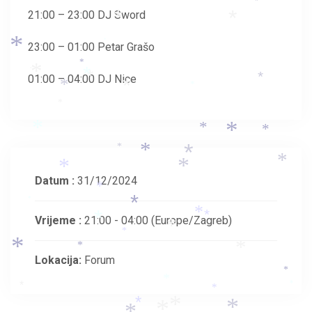
*
21:00 – 23:00 DJ Sword
*
*
*
23:00 – 01:00 Petar Grašo
*
*
*
*
*
01:00 – 04:00 DJ Nice
*
*
*
*
*
*
*
*
*
*
*
*
*
*
*
*
Datum :
31/12/2024
*
*
*
*
*
Vrijeme :
21:00 - 04:00
(Europe/Zagreb)
*
*
*
*
*
*
Lokacija:
Forum
*
*
*
*
*
*