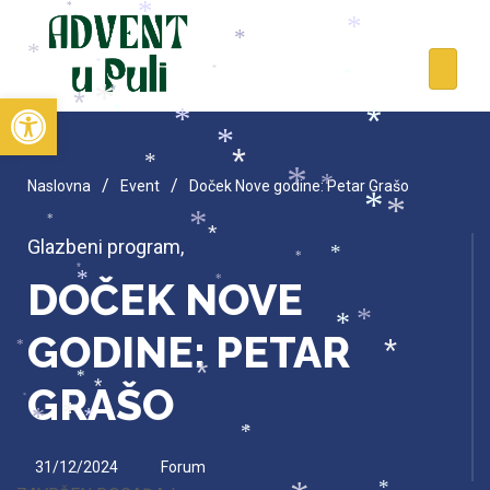
*
*
*
*
*
*
*
*
*
Open toolbar
*
*
*
*
*
*
*
*
*
*
/
/
Naslovna
Event
Doček Nove godine: Petar Grašo
*
*
*
*
*
*
Glazbeni program
,
*
*
*
*
DOČEK NOVE
*
*
*
GODINE: PETAR
*
*
*
*
GRAŠO
*
*
*
*
*
*
*
*
31/12/2024
Forum