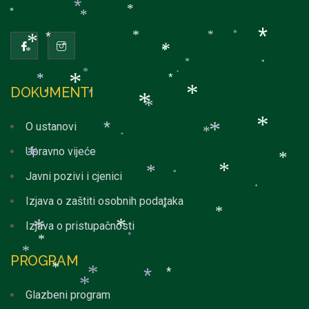
*
*
*
*
*
*
*
*
*
*
*
*
*
*
*
*
*
*
*
*
*
DOKUMENTI
*
*
*
*
*
O ustanovi
*
*
*
*
*
Upravno vijeće
*
*
*
*
Javni pozivi i cjenici
*
*
Izjava o zaštiti osobnih podataka
*
*
Izjava o pristupačnosti
*
*
*
*
*
PROGRAM
*
*
*
*
*
Glazbeni program