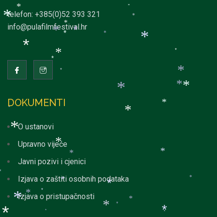
*
*
telefon: +385(0)52 393 321
*
*
*
info@pulafilmfestival.hr
*
*
*
*
*
*
*
*
*
*
*
*
*
*
DOKUMENTI
*
*
*
O ustanovi
*
*
Upravno vijeće
*
*
*
Javni pozivi i cjenici
*
Izjava o zaštiti osobnih podataka
*
*
*
*
*
Izjava o pristupačnosti
*
*
*
*
*
*
*