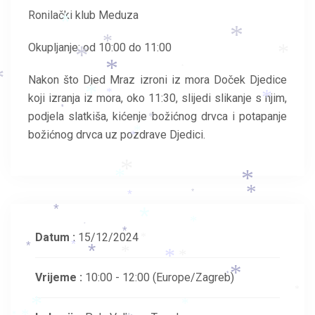
*
Ronilački klub Meduza
*
*
*
Okupljanje: od 10:00 do 11:00
*
*
*
*
Nakon što Djed Mraz izroni iz mora Doček Djedice
*
*
*
koji izranja iz mora, oko 11:30, slijedi slikanje s njim,
*
*
podjela slatkiša, kićenje božićnog drvca i potapanje
*
*
božićnog drvca uz pozdrave Djedici.
*
*
*
*
*
*
*
*
*
*
*
*
Datum :
15/12/2024
*
*
*
*
*
*
*
*
Vrijeme :
10:00 - 12:00
(Europe/Zagreb)
*
*
*
*