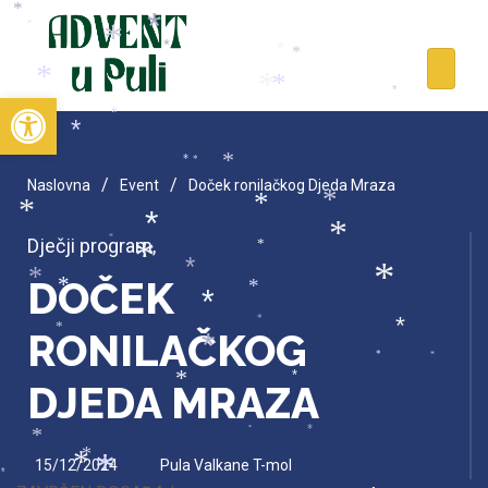
*
*
*
*
*
*
*
*
*
*
*
*
Open toolbar
*
*
*
*
*
*
*
/
/
Naslovna
Event
Doček ronilačkog Djeda Mraza
*
*
*
*
*
Dječji program
,
*
*
*
*
*
*
DOČEK
*
*
*
*
*
*
RONILAČKOG
*
*
*
*
*
DJEDA MRAZA
*
*
*
*
*
15/12/2024
Pula Valkane T-mol
*
*