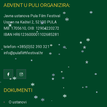
*
*
ADVENT U PULI ORGANIZIRA:
*
*
*
Javna ustanova Pula Film Festival
Uspon na Kaštel 2, 52100 PULA
*
*
*
MB: 1705610, OIB: 12904220272
*
*
*
IBAN HR6123600001102685281
*
*
telefon: +385(0)52 393 321
*
*
*
*
*
*
*
info@pulafilmfestival.hr
*
*
*
*
*
*
*
*
*
*
*
*
*
*
*
*
*
DOKUMENTI
*
*
*
*
*
*
O ustanovi
*
*