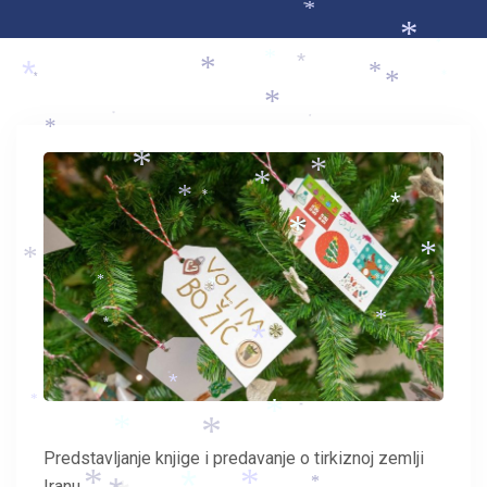
*
*
*
*
*
*
*
*
*
*
*
*
*
*
*
*
*
*
*
*
*
*
*
*
*
*
*
*
*
*
*
*
*
*
*
*
*
*
*
Predstavljanje knjige i predavanje o tirkiznoj zemlji
Iranu