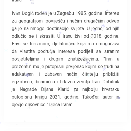
*
*
*
*
*
*
*
*
Ivan Đogić rođen je u Zagrebu 1985. godine. Interes
*
*
*
*
*
*
za geografijom, poviješću i nečim drugačijim odveo
ga je na mnoge destinacije svijeta. U jednoj od njih
*
*
*
*
*
odlučio se i skrasiti. U Iranu živi od 2018. godine.
*
Bavi se turizmom, djelatnošću koja mu omogućava
*
da vlastita područja interesa podijeli sa stranim
*
posjetiteljima i drugim znatiželjnicima. ”Iran u
*
*
prezentu” mu je putopisni prvijenac kojim se trudi na
*
*
*
*
edukativan i zabavan način čitatelju približiti
*
*
*
*
*
egzotičnu, dinamičnu i tirkiznu zemlju Iran. Dobitnik
je Nagrade Dijana Klarić za najbolju hrvatsku
*
*
*
putopisnu knjigu 2021. godine. Također, autor je
*
*
*
*
dječje slikovnice ”Djeca Irana”.
*
*
*
*
*
*
*