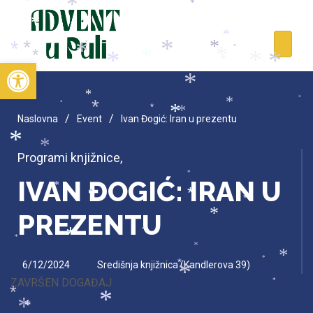
*
*
*
*
*
*
*
*
*
*
*
*
*
*
*
Open toolbar
*
*
*
*
*
*
*
*
*
*
*
*
*
*
/
/
Naslovna
Event
Ivan Đogić: Iran u prezentu
*
*
Programi knjižnice
,
*
IVAN ĐOGIĆ: IRAN U
*
*
*
*
PREZENTU
*
*
*
*
*
*
*
6/12/2024
Središnja knjižnica (Kandlerova 39)
*
*
ZAVRŠEN DOGAĐAJ
*
*
*
*
*