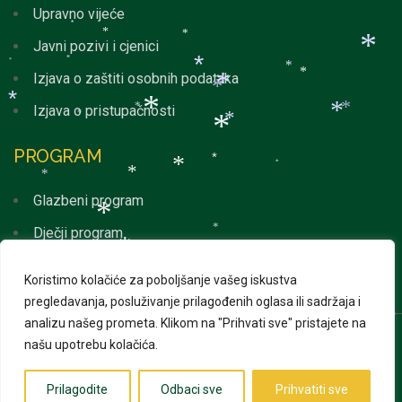
Upravno vijeće
*
*
*
Javni pozivi i cjenici
*
*
*
*
*
Izjava o zaštiti osobnih podataka
*
*
*
*
Izjava o pristupačnosti
*
*
*
*
*
*
*
PROGRAM
*
*
*
*
*
Glazbeni program
*
Dječji program
*
*
*
Svakodnevni program
Koristimo kolačiće za poboljšanje vašeg iskustva
*
*
pregledavanja, posluživanje prilagođenih oglasa ili sadržaja i
*
*
analizu našeg prometa.
Klikom na "Prihvati sve" pristajete na
našu upotrebu kolačića.
© 2026 Advent u Puli. Sva prava pridržana | Izrada web
stranica
Web Projekt
*
Prilagodite
Odbaci sve
Prihvatiti sve
*