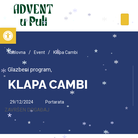
*
*
*
*
*
*
*
*
*
*
*
*
*
*
*
*
*
*
*
*
*
*
*
Open toolbar
*
*
*
/
/
*
Naslovna
Event
Klapa Cambi
*
*
*
*
*
*
*
*
Glazbeni program
,
*
*
*
*
KLAPA CAMBI
*
*
29/12/2024
Portarata
*
ZAVRŠEN DOGAĐAJ
*
*
*
*
*
*
*
*
*
*
*
*
*