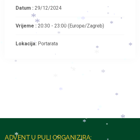
*
*
Datum :
29/12/2024
*
*
*
*
*
*
*
*
*
*
Vrijeme :
20:30 - 23:00
(Europe/Zagreb)
*
*
*
Lokacija:
Portarata
*
*
*
*
*
*
*
*
*
*
*
*
*
*
*
*
*
*
*
*
*
*
*
*
*
ADVENT U PULI ORGANIZIRA:
*