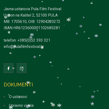
*
*
*
*
Javna ustanova Pula Film Festival
Uspon na Kaštel 2, 52100 PULA
*
*
*
*
MB: 1705610, OIB: 12904220272
*
*
*
*
IBAN HR6123600001102685281
*
*
*
*
*
*
*
*
*
telefon: +385(0)52 393 321
*
info@pulafilmfestival.hr
*
*
*
*
*
*
*
*
*
*
*
DOKUMENTI
*
*
*
*
*
*
O ustanovi
*
*
*
Upravno vijeće
*
*