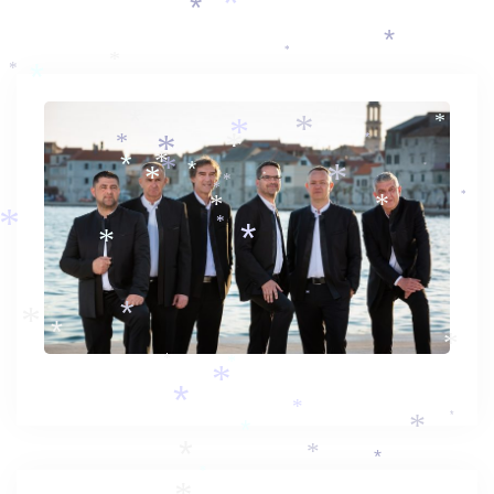
*
*
*
*
*
*
*
*
*
*
*
*
*
*
*
*
*
*
*
*
*
*
*
*
*
*
*
*
*
*
*
*
*
*
*
*
*
*
*
*
*
*
*
*
*
*
*
*
*