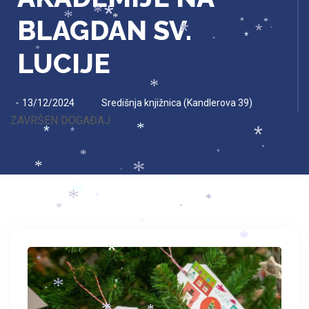
*
*
*
*
BLAGDAN SV.
*
*
*
*
*
*
*
*
*
LUCIJE
*
*
*
13/12/2024
Središnja knjižnica (Kandlerova 39)
*
ZAVRŠEN DOGAĐAJ
*
*
*
*
*
*
*
*
*
*
*
*
*
*
*
*
*
*
*
*
*
*
*
*
*
*
*
*