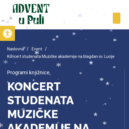
*
*
*
*
*
*
*
*
*
*
*
*
*
*
Open toolbar
*
*
*
*
*
*
*
*
*
*
*
*
/
/
Naslovna
Event
*
*
Koncert studenata Muzičke akademije na blagdan sv. Lucije
*
*
*
*
*
*
*
Programi knjižnice
,
*
*
KONCERT
*
*
*
*
*
*
STUDENATA
*
*
*
*
*
MUZIČKE
*
*
AKADEMIJE NA
*
*