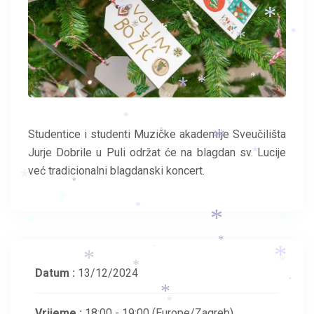
*
*
*
*
*
*
*
*
*
*
*
*
*
*
Studentice i studenti Muzičke akademije Sveučilišta
*
*
Jurje Dobrile u Puli održat će na blagdan sv. Lucije
*
već tradicionalni blagdanski koncert.
*
*
*
*
*
*
*
*
*
*
*
*
*
*
*
Datum :
13/12/2024
*
*
*
Vrijeme :
18:00 - 19:00
(Europe/Zagreb)