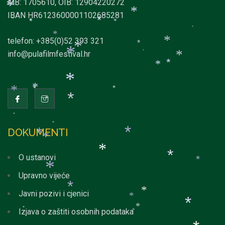
MB: 1705610, OIB: 12904220272
*
*
*
*
IBAN HR6123600001102685281
*
*
*
*
*
*
telefon: +385(0)52 393 321
*
*
*
info@pulafilmfestival.hr
*
*
*
*
*
*
*
*
*
*
*
*
*
DOKUMENTI
*
*
*
*
O ustanovi
*
*
*
Upravno vijeće
*
Javni pozivi i cjenici
*
*
*
*
Izjava o zaštiti osobnih podataka
*
*