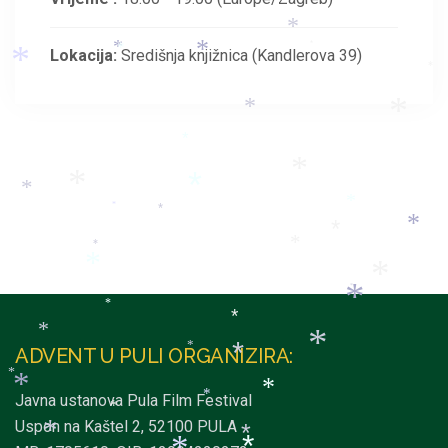
*
*
*
Lokacija:
Središnja knjižnica (Kandlerova 39)
*
*
*
*
*
*
*
*
*
*
*
*
*
*
*
*
*
*
*
*
*
*
*
*
*
*
*
ADVENT U PULI ORGANIZIRA:
*
*
*
*
Javna ustanova Pula Film Festival
*
*
Uspon na Kaštel 2, 52100 PULA
*
*