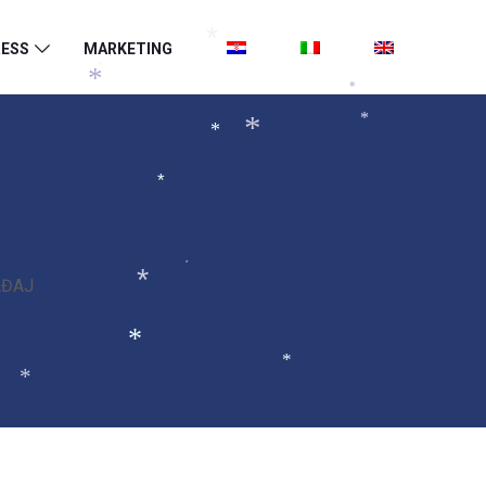
*
ESS
MARKETING
*
*
*
*
*
*
*
*
*
AĐAJ
*
*
*
*