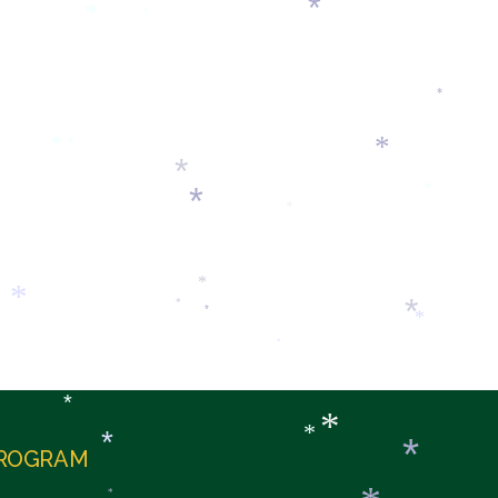
*
*
*
*
*
*
*
*
*
*
*
*
*
*
*
*
*
*
*
*
ROGRAM
*
*