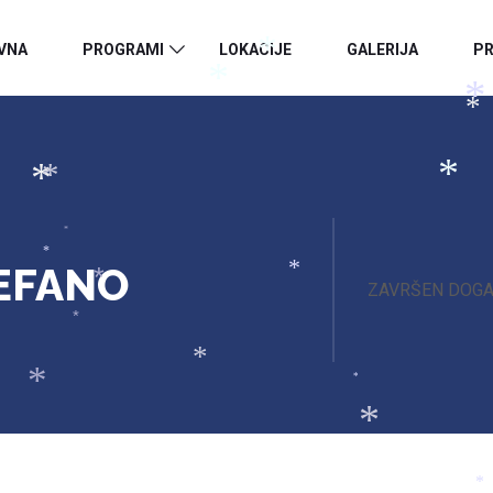
*
*
*
*
VNA
PROGRAMI
LOKACIJE
GALERIJA
PR
*
*
*
*
*
*
*
*
*
EFANO
ZAVRŠEN DOG
*
*
*
*
*
*
*