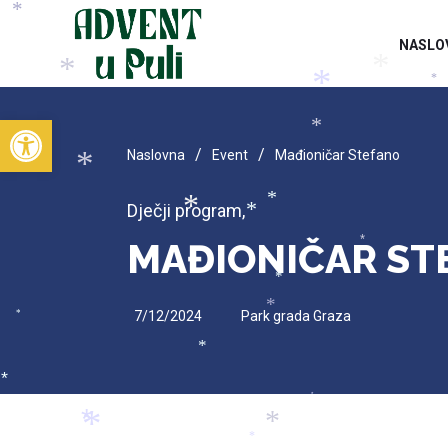
*
NASLO
*
*
*
*
Open toolbar
*
/
/
Naslovna
Event
Mađioničar Stefano
*
Dječji program
,
*
*
*
MAĐIONIČAR ST
*
*
7/12/2024
Park grada Graza
*
*
*
*
*