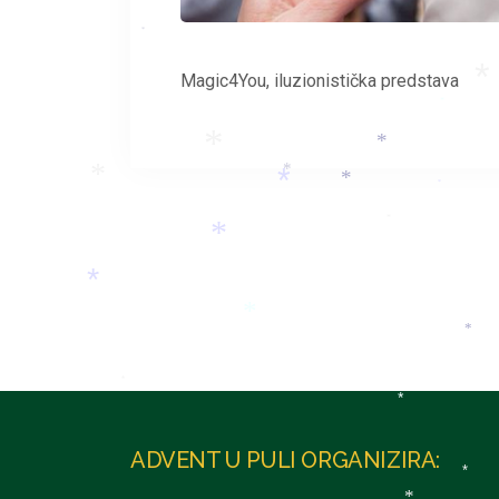
*
*
Magic4You, iluzionistička predstava
*
*
*
*
*
*
*
*
*
*
*
*
*
*
*
*
ADVENT U PULI ORGANIZIRA:
*