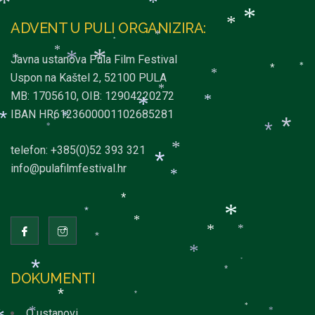
*
*
*
*
*
ADVENT U PULI ORGANIZIRA:
*
*
*
*
Javna ustanova Pula Film Festival
*
*
*
*
*
Uspon na Kaštel 2, 52100 PULA
*
*
MB: 1705610, OIB: 12904220272
*
*
IBAN HR6123600001102685281
*
*
*
*
*
*
telefon: +385(0)52 393 321
*
*
info@pulafilmfestival.hr
*
*
*
*
*
*
*
*
*
*
*
*
DOKUMENTI
*
*
*
O ustanovi
*