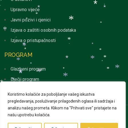
*
*
*
*
*
Upravno vijeće
*
*
*
Javni pozivi i cjenici
*
*
*
Izjava o zaštiti osobnih podataka
*
*
Izjava o pristupačnosti
*
*
*
*
*
*
*
PROGRAM
*
*
*
*
*
*
Glazbeni program
*
*
*
*
*
*
Dječji program
*
*
*
*
*
*
Svakodnevni program
*
*
Koristimo kolačiće za poboljšanje vašeg iskustva
*
*
*
*
*
pregledavanja, posluživanje prilagođenih oglasa ili sadržaja i
*
analizu našeg prometa.
Klikom na "Prihvati sve" pristajete na
*
našu upotrebu kolačića.
© 2026 Advent u Puli. Sva prava pridržana | Izrada web
*
*
*
*
stranica
Web Projekt
*