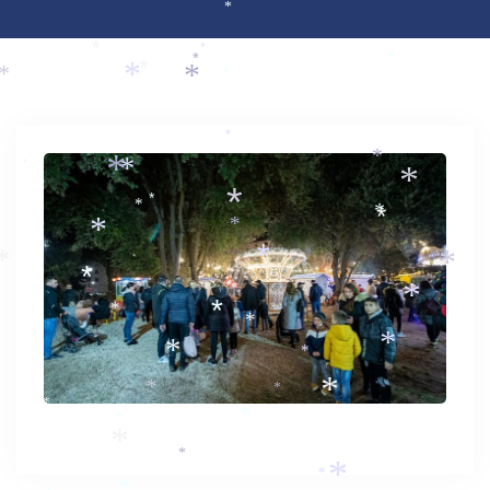
*
*
*
*
*
*
*
*
*
*
*
*
*
*
*
*
*
*
*
*
*
*
*
*
*
*
*
*
*
*
*
*
*
*
*
*
*
*
*
*
*
*
*
*
*
*
*
*