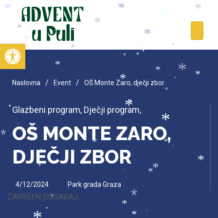
*
*
*
*
*
*
*
*
*
*
*
*
*
*
*
*
*
Open toolbar
*
*
*
*
*
*
*
*
*
*
*
*
*
/
/
*
Naslovna
Event
OŠ Monte Zaro, dječji zbor
*
*
*
Glazbeni program
,
Dječji program
,
*
*
OŠ MONTE ZARO,
*
*
*
*
*
DJEČJI ZBOR
*
*
*
*
*
*
*
*
4/12/2024
Park grada Graza
ZAVRŠEN DOGAĐAJ
*
*
*
*
*