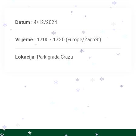
*
*
*
*
*
*
*
*
*
Datum :
4/12/2024
*
*
*
*
*
*
*
*
Vrijeme :
17:00 - 17:30
(Europe/Zagreb)
*
*
*
*
*
*
*
Lokacija:
Park grada Graza
*
*
*
*
*
*
*
*
*
*
*
*
*
*
*
*
*
*
*
*
*
*