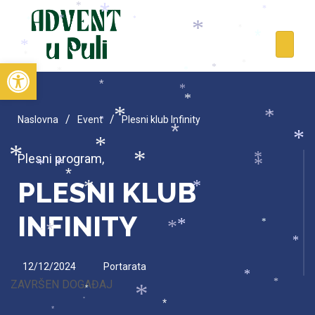
*
*
*
*
*
*
*
*
*
*
*
*
*
*
Open toolbar
*
*
*
*
*
*
*
*
*
*
/
/
Naslovna
Event
Plesni klub Infinity
*
*
*
*
*
Plesni program
,
*
*
*
*
*
*
PLESNI KLUB
*
*
INFINITY
*
*
*
*
*
*
12/12/2024
Portarata
*
ZAVRŠEN DOGAĐAJ
*
*
*
*
*
*