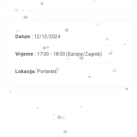
*
*
*
*
*
*
*
*
*
*
*
*
*
*
*
*
Datum :
12/12/2024
*
*
*
*
*
*
Vrijeme :
17:00 - 18:00
(Europe/Zagreb)
*
*
*
*
*
*
*
Lokacija:
Portarata
*
*
*
*
*
*
*
*
*
*
*
*
*
*
*
*
*
*
*
*
*