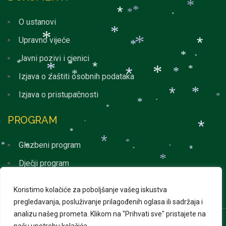
*
*
*
*
*
*
O ustanovi
*
*
Upravno vijeće
*
*
*
*
Javni pozivi i cjenici
*
*
*
*
*
*
*
*
*
Izjava o zaštiti osobnih podataka
*
*
*
Izjava o pristupačnosti
*
*
*
*
*
*
PROGRAM
*
*
*
*
Glazbeni program
*
*
*
*
*
*
*
Dječji program
*
*
Svakodnevni program
*
*
*
Koristimo kolačiće za poboljšanje vašeg iskustva
*
*
*
pregledavanja, posluživanje prilagođenih oglasa ili sadržaja i
analizu našeg prometa.
*
Klikom na "Prihvati sve" pristajete na
*
*
*
*