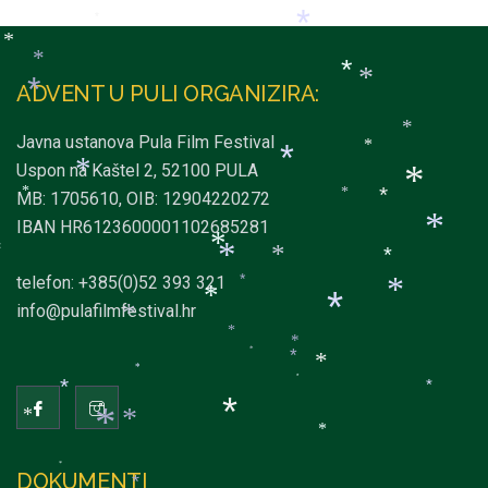
*
*
*
*
*
*
*
ADVENT U PULI ORGANIZIRA:
*
*
Javna ustanova Pula Film Festival
*
*
Uspon na Kaštel 2, 52100 PULA
*
*
MB: 1705610, OIB: 12904220272
*
*
*
IBAN HR6123600001102685281
*
*
*
*
*
*
telefon: +385(0)52 393 321
*
*
*
*
info@pulafilmfestival.hr
*
*
*
*
*
*
*
*
*
*
*
*
*
*
*
*
DOKUMENTI