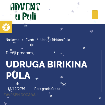
*
*
*
*
*
*
*
*
*
*
*
*
*
*
*
*
*
*
Open toolbar
*
*
*
*
*
*
*
/
/
*
Naslovna
Event
Udruga Birikina Pula
*
*
*
*
*
*
*
Dječji program
,
*
*
*
UDRUGA BIRIKINA
*
*
PULA
*
*
*
*
*
*
*
13/12/2024
Park grada Graza
*
*
*
*
ZAVRŠEN DOGAĐAJ
*
*
*
*
*