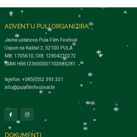
*
*
*
*
*
*
*
*
*
*
*
ADVENT U PULI ORGANIZIRA:
*
*
*
*
*
*
Javna ustanova Pula Film Festival
*
Uspon na Kaštel 2, 52100 PULA
*
*
*
MB: 1705610, OIB: 12904220272
*
*
*
IBAN HR6123600001102685281
*
*
*
*
*
telefon: +385(0)52 393 321
*
*
info@pulafilmfestival.hr
*
*
*
*
*
*
*
*
*
*
*
*
*
*
*
*
*
DOKUMENTI
*