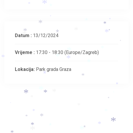
*
*
*
*
*
*
*
*
*
*
*
*
*
*
*
Datum :
13/12/2024
*
*
*
*
Vrijeme :
17:30 - 18:30
(Europe/Zagreb)
*
*
*
*
Lokacija:
Park grada Graza
*
*
*
*
*
*
*
*
*
*
*
*
*
*
*
*
*
*
*
*
*