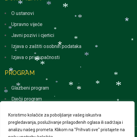
*
*
*
O ustanovi
*
*
*
Upravno vijeće
*
*
Javni pozivi i cjenici
*
*
*
*
Izjava o zaštiti osobnih podataka
*
*
*
*
Izjava o pristupačnosti
*
*
*
*
PROGRAM
*
*
*
*
*
*
*
*
*
Glazbeni program
*
*
Dječji program
*
*
*
Svakodnevni program
*
*
*
*
Koristimo kolačiće za poboljšanje vašeg iskustva
*
pregledavanja, posluživanje prilagođenih oglasa ili sadržaja i
*
*
*
analizu našeg prometa.
Klikom na "Prihvati sve" pristajete na