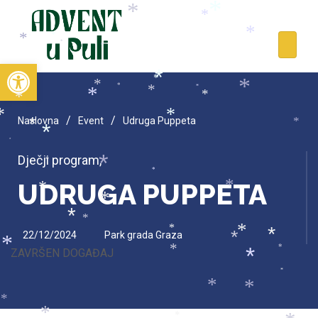
*
*
*
*
*
*
*
*
*
Open toolbar
*
*
*
*
*
*
*
*
*
*
*
*
/
/
Naslovna
Event
Udruga Puppeta
*
*
*
*
Dječji program
,
*
*
*
UDRUGA PUPPETA
*
*
*
*
*
*
*
22/12/2024
Park grada Graza
*
*
*
*
*
ZAVRŠEN DOGAĐAJ
*
*
*
*
*