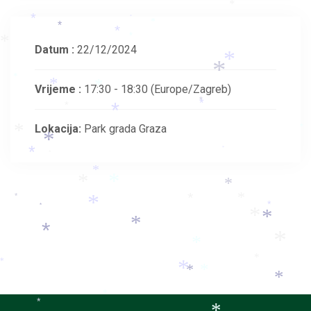
*
*
*
*
*
*
*
*
*
*
Datum :
22/12/2024
*
*
*
*
*
Vrijeme :
17:30 - 18:30
(Europe/Zagreb)
*
*
*
*
Lokacija:
Park grada Graza
*
*
*
*
*
*
*
*
*
*
*
*
*
*
*
*
*
*
*
*
*
*
*
*
*
*
*
*
*
*