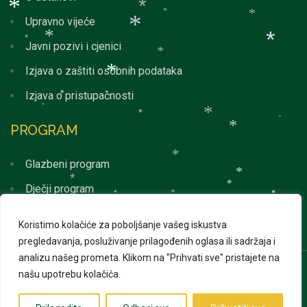
*
*
*
*
Upravno vijeće
*
*
*
*
Javni pozivi i cjenici
*
Izjava o zaštiti osobnih podataka
*
Izjava o pristupačnosti
*
*
*
*
*
*
PROGRAM
*
*
Glazbeni program
*
*
*
Dječji program
*
*
*
*
*
*
Svakodnevni program
*
Koristimo kolačiće za poboljšanje vašeg iskustva
*
*
pregledavanja, posluživanje prilagođenih oglasa ili sadržaja i
*
*
*
*
*
analizu našeg prometa.
Klikom na "Prihvati sve" pristajete na
*
našu upotrebu kolačića.
© 2026 Advent u Puli. Sva prava pridržana | Izrada web
*
*
*
stranica
Web Projekt
*
*
*
*