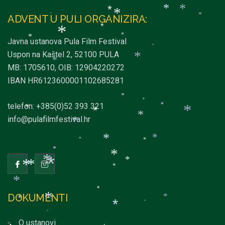
*
*
*
*
*
*
ADVENT U PULI ORGANIZIRA:
*
*
*
*
*
Javna ustanova Pula Film Festival
*
Uspon na Kaštel 2, 52100 PULA
*
*
MB: 1705610, OIB: 12904220272
IBAN HR6123600001102685281
*
*
telefon: +385(0)52 393 321
*
*
*
*
*
info@pulafilmfestival.hr
*
*
*
*
*
*
*
*
*
*
*
*
*
*
*
DOKUMENTI
*
*
*
*
*
*
O ustanovi