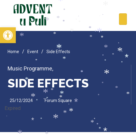
*
*
*
*
*
*
*
*
*
*
*
*
*
*
*
*
Open toolbar
*
*
*
*
*
*
*
*
*
*
*
*
*
/
/
Home
Event
Side Effects
*
*
*
*
*
*
*
*
Music Programme
,
*
*
SIDE EFFECTS
*
*
*
*
*
*
*
*
*
*
*
*
25/12/2024
Forum Square
*
*
*
*
Expired
*
*
*
*
*
*
*
*
*
*
*
*