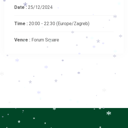
*
*
*
*
*
Date :
25/12/2024
*
*
*
*
*
*
*
Time :
20:00 - 22:30
(Europe/Zagreb)
*
*
*
*
*
*
*
*
Venue :
Forum Square
*
*
*
*
*
*
*
*
*
*
*
*
*
*
*
*
*
*
*
*
*
*
*
*
*
*
*
*
*
*
*
*
*
*
*
*
*
*
*
*
*
*
*
*
*
*
*
*
*