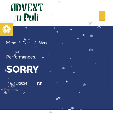
*
*
*
*
*
*
*
*
*
*
Open toolbar
*
*
*
*
*
*
*
*
*
*
*
*
*
/
/
*
Home
Event
Sorry
*
*
*
*
*
*
*
Performances
,
*
*
*
SORRY
*
*
*
*
*
*
*
*
16/12/2024
INK
*
*
*
*
Expired
*
*
*
*
*
*
*
*
*
*
*
*
*