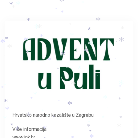
*
*
*
*
*
*
*
*
*
*
*
*
*
*
*
*
*
*
*
*
*
*
*
*
*
*
*
*
*
*
*
*
*
*
*
*
*
*
*
*
*
*
*
*
*
*
*
*
*
Hrvatsko narodno kazalište u Zagrebu
*
*
*
*
*
*
*
*
*
*
*
*
*
*
*
Više informacija:
*
www.ink.hr