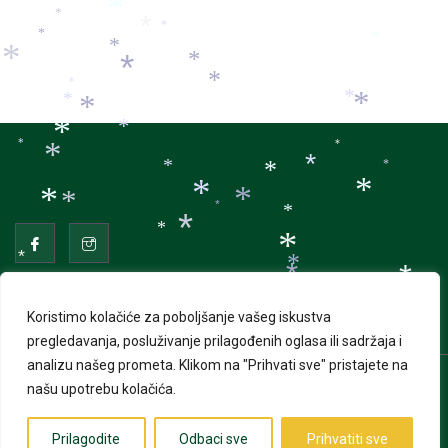
*
*
*
*
*
*
*
*
*
*
*
*
*
*
*
*
*
*
*
*
*
*
*
*
*
*
*
*
*
*
*
*
*
*
*
*
*
*
*
*
*
*
Koristimo kolačiće za poboljšanje vašeg iskustva
*
*
*
*
pregledavanja, posluživanje prilagođenih oglasa ili sadržaja i
*
*
*
*
analizu našeg prometa.
Klikom na "Prihvati sve" pristajete na
*
*
našu upotrebu kolačića.
© 2026 Advent u Puli. Sva prava pridržana | Izrada web
*
*
*
*
*
*
stranica
Web Projekt
*
*
Prilagodite
Odbaci sve
Prihvatiti sve
*
*