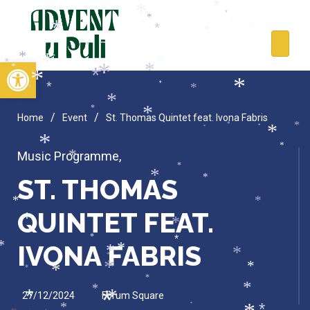
*
*
*
*
*
*
*
*
*
*
*
*
*
*
*
*
Open toolbar
*
*
*
*
*
*
*
*
*
*
*
*
*
*
*
/
/
Home
Event
St. Thomas Quintet feat. Ivona Fabris
*
*
*
*
*
*
*
Music Programme
,
*
*
*
*
ST. THOMAS
*
*
QUINTET FEAT.
*
*
*
*
IVONA FABRIS
*
*
*
*
*
*
*
*
*
*
*
*
27/12/2024
Forum Square
*
*
*
*