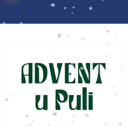
*
*
*
Expired
*
*
*
*
*
*
*
*
*
*
*
*
*
*
*
*
*
*
*
*
*
*
*
*
*
*
*
*
*
*
*
*
*
*
*
*
*
*
*
*
*
*
*
*
*
*
*
*
*
*