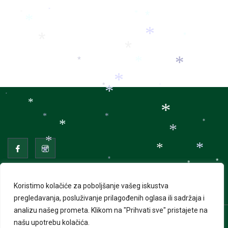
*
*
*
*
*
*
*
*
*
*
*
*
*
*
*
*
*
*
*
*
*
*
*
*
*
*
*
*
*
*
*
*
*
*
*
*
*
*
Koristimo kolačiće za poboljšanje vašeg iskustva
*
*
*
pregledavanja, posluživanje prilagođenih oglasa ili sadržaja i
*
*
*
*
*
analizu našeg prometa.
Klikom na "Prihvati sve" pristajete na
*
*
*
*
našu upotrebu kolačića.
© 2026 Advent u Puli. Sva prava pridržana | Izrada web
*