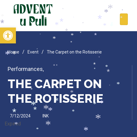
*
*
*
*
*
*
*
*
*
*
*
*
*
*
*
*
*
*
*
*
*
*
*
Open toolbar
*
*
*
*
*
*
*
*
*
/
/
Home
Event
The Carpet on the Rotisserie
*
*
*
*
*
*
*
Performances
,
*
*
THE CARPET ON
*
*
*
*
*
*
THE ROTISSERIE
*
*
*
*
*
*
*
*
*
*
7/12/2024
INK
*
Expired
*
*
*
*