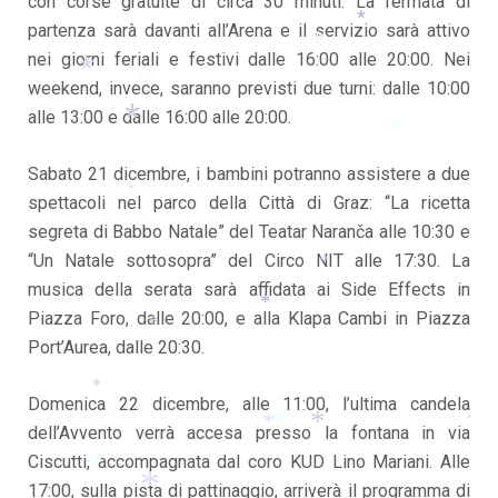
con corse gratuite di circa 30 minuti. La fermata di
*
*
partenza sarà davanti all’Arena e il servizio sarà attivo
*
nei giorni feriali e festivi dalle 16:00 alle 20:00. Nei
*
weekend, invece, saranno previsti due turni: dalle 10:00
*
alle 13:00 e dalle 16:00 alle 20:00.
*
*
*
Sabato 21 dicembre, i bambini potranno assistere a due
*
*
spettacoli nel parco della Città di Graz: “La ricetta
*
segreta di Babbo Natale” del Teatar Naranča alle 10:30 e
“Un Natale sottosopra” del Circo NIT alle 17:30. La
*
musica della serata sarà affidata ai Side Effects in
*
Piazza Foro, dalle 20:00, e alla Klapa Cambi in Piazza
*
Port’Aurea, dalle 20:30.
*
Domenica 22 dicembre, alle 11:00, l’ultima candela
*
dell’Avvento verrà accesa presso la fontana in via
*
Ciscutti, accompagnata dal coro KUD Lino Mariani. Alle
*
*
*
17:00, sulla pista di pattinaggio, arriverà il programma di