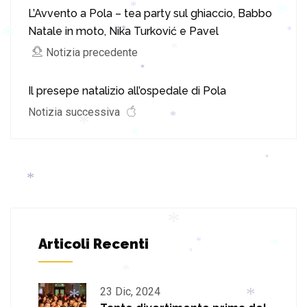
L’Avvento a Pola – tea party sul ghiaccio, Babbo
Natale in moto, Nika Turković e Pavel
*
*
Notizia precedente
*
*
*
*
*
Il presepe natalizio all’ospedale di Pola
Notizia successiva
*
*
*
*
*
Articoli Recenti
*
*
*
*
23 Dic, 2024
*