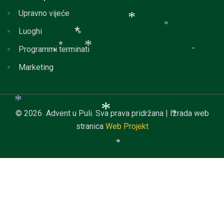
*
*
*
Upravno vijeće
*
Luoghi
*
*
Programmi terminati
*
*
*
*
*
Marketing
*
© 2026 Advent u Puli. Sva prava pridržana | Izrada web
stranica
Web Projekt
*
*
*
*