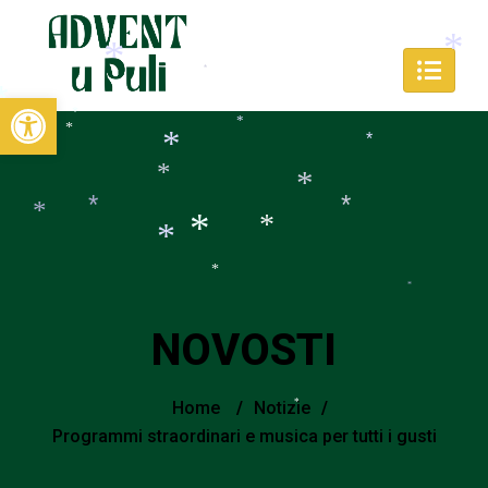
*
*
Open toolbar
*
*
*
*
*
*
*
*
*
*
*
*
*
*
*
*
*
*
NOVOSTI
Home
/
Notizie
/
*
Programmi straordinari e musica per tutti i gusti