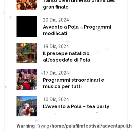
Tanto divertimento prima del
gran finale
*
*
20 Dic, 2024
Avvento a Pola – Programmi
*
modificati
*
*
*
19 Dic, 2024
*
Il presepe natalizio
*
*
all’ospedale di Pola
*
*
*
17 Dic, 2024
*
Programmi straordinari e
*
musica per tutti
*
*
*
*
*
10 Dic, 2024
L’Avvento a Pola – tea party
*
*
*
*
Warning
: Trying
/home/pulafilmfestival/adventupuli.h