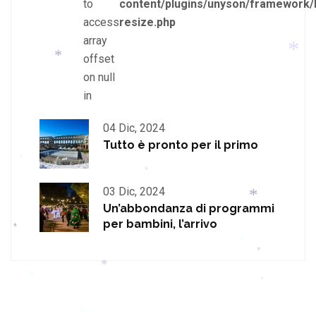
to
content/plugins/unyson/framework/
*
*
access
resize.php
array
offset
on null
*
*
in
04 Dic, 2024
Tutto è pronto per il primo
*
*
03 Dic, 2024
Un’abbondanza di programmi
per bambini, l’arrivo
*
*
*
*
*
*
*