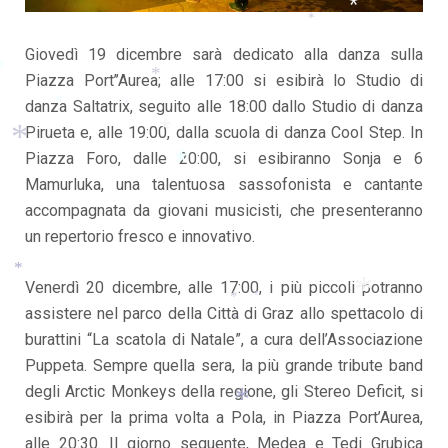
*
*
*
Giovedì 19 dicembre sarà dedicato alla danza sulla
Piazza Port’’Aurea; alle 17:00 si esibirà lo Studio di
danza Saltatrix, seguito alle 18:00 dallo Studio di danza
*
*
*
Pirueta e, alle 19:00, dalla scuola di danza Cool Step. In
*
Piazza Foro, dalle 20:00, si esibiranno Sonja e 6
*
Mamurluka, una talentuosa sassofonista e cantante
*
accompagnata da giovani musicisti, che presenteranno
*
*
un repertorio fresco e innovativo.
Venerdì 20 dicembre, alle 17:00, i più piccoli potranno
*
assistere nel parco della Città di Graz allo spettacolo di
*
*
burattini “La scatola di Natale”, a cura dell’Associazione
*
*
Puppeta. Sempre quella sera, la più grande tribute band
*
degli Arctic Monkeys della regione, gli Stereo Deficit, si
*
esibirà per la prima volta a Pola, in Piazza Port’Aurea,
alle 20:30. Il giorno seguente, Medea e Tedi Grubica