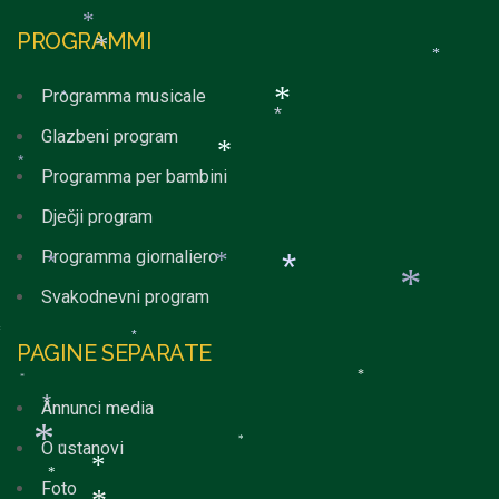
*
PROGRAMMI
*
*
*
Programma musicale
*
Glazbeni program
*
*
Programma per bambini
*
*
Dječji program
Programma giornaliero
Svakodnevni program
*
*
*
PAGINE SEPARATE
*
*
*
*
*
Annunci media
*
O ustanovi
*
*
Foto