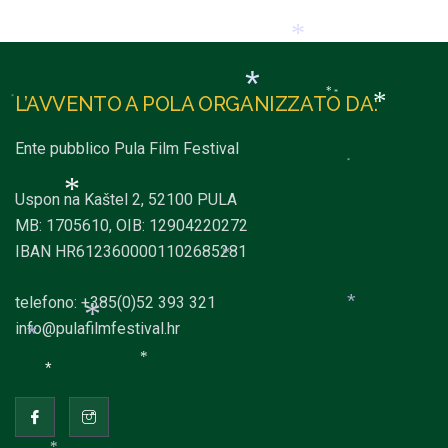
*
*
L’AVVENTO A POLA ORGANIZZATO DA:
*
*
*
Ente pubblico Pula Film Festival
*
*
*
Uspon na Kaštel 2, 52100 PULA
*
MB: 1705610, OIB: 12904220272
*
IBAN HR6123600001102685281
*
telefono: +385(0)52 393 321
info@pulafilmfestival.hr
*
*
*
*
*