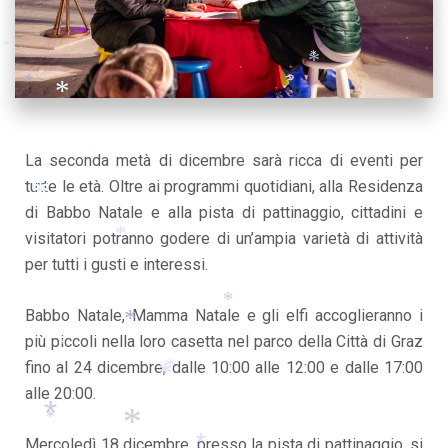
*
*
*
*
*
*
*
*
La seconda metà di dicembre sarà ricca di eventi per
*
tutte le età. Oltre ai programmi quotidiani, alla Residenza
*
di Babbo Natale e alla pista di pattinaggio, cittadini e
visitatori potranno godere di un’ampia varietà di attività
*
*
per tutti i gusti e interessi.
*
Babbo Natale, Mamma Natale e gli elfi accoglieranno i
*
più piccoli nella loro casetta nel parco della Città di Graz
*
*
fino al 24 dicembre, dalle 10:00 alle 12:00 e dalle 17:00
*
alle 20:00.
*
*
Mercoledì 18 dicembre, presso la pista di pattinaggio, si