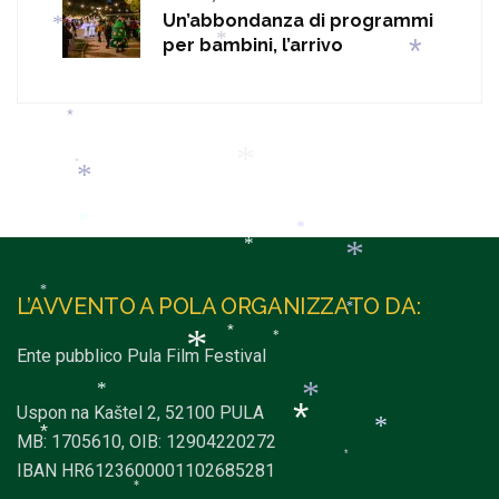
*
*
Un’abbondanza di programmi
*
per bambini, l’arrivo
*
*
*
*
*
*
*
*
*
*
L’AVVENTO A POLA ORGANIZZATO DA:
*
*
*
Ente pubblico Pula Film Festival
*
*
*
Uspon na Kaštel 2, 52100 PULA
*
*
MB: 1705610, OIB: 12904220272
*
*
IBAN HR6123600001102685281
*
*