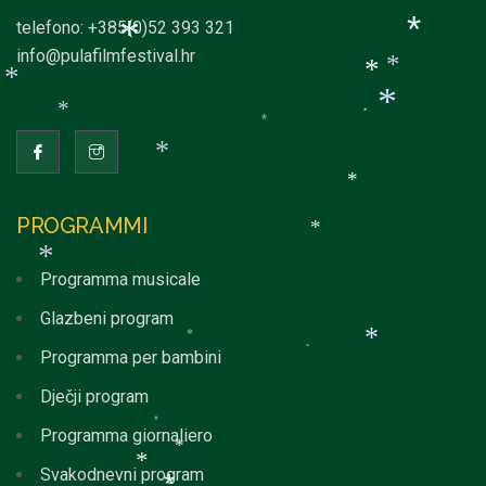
*
telefono: +385(0)52 393 321
info@pulafilmfestival.hr
*
*
*
*
*
*
*
*
*
*
*
PROGRAMMI
*
Programma musicale
*
Glazbeni program
*
Programma per bambini
*
*
Dječji program
Programma giornaliero
*
Svakodnevni program
*