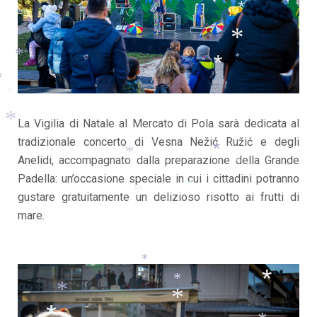
*
*
*
*
*
*
*
La Vigilia di Natale al Mercato di Pola sarà dedicata al
tradizionale concerto di Vesna Nežić Ružić e degli
*
Anelidi, accompagnato dalla preparazione della Grande
*
*
Padella: un’occasione speciale in cui i cittadini potranno
*
gustare gratuitamente un delizioso risotto ai frutti di
*
mare.
*
*
*