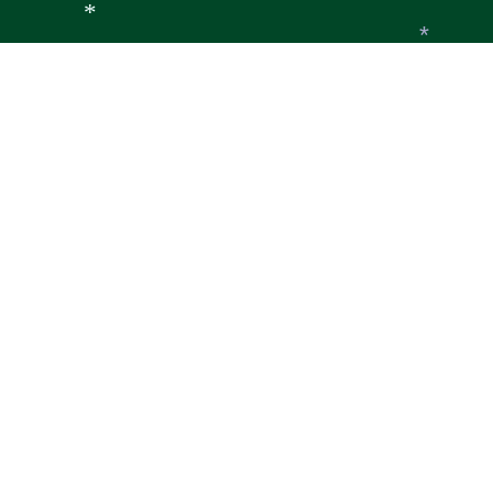
*
*
*