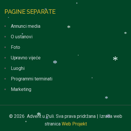
*
*
*
PAGINE SEPARATE
*
*
*
Annunci media
O ustanovi
*
*
*
Foto
Upravno vijeće
*
*
Luoghi
*
*
Programmi terminati
*
Marketing
*
© 2026 Advent u Puli. Sva prava pridržana | Izrada web
stranica
Web Projekt
*
*
*