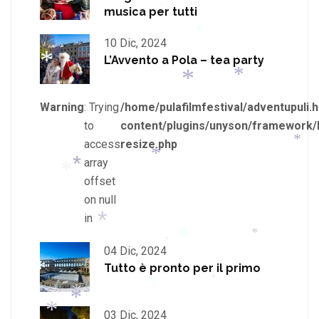
musica per tutti
*
*
*
10 Dic, 2024
*
L’Avvento a Pola – tea party
*
*
*
*
Warning
: Trying
/home/pulafilmfestival/adventupuli.h
*
to
content/plugins/unyson/framework/
access
resize.php
*
array
*
offset
*
on null
*
in
*
04 Dic, 2024
*
*
*
Tutto è pronto per il primo
*
*
*
*
03 Dic, 2024