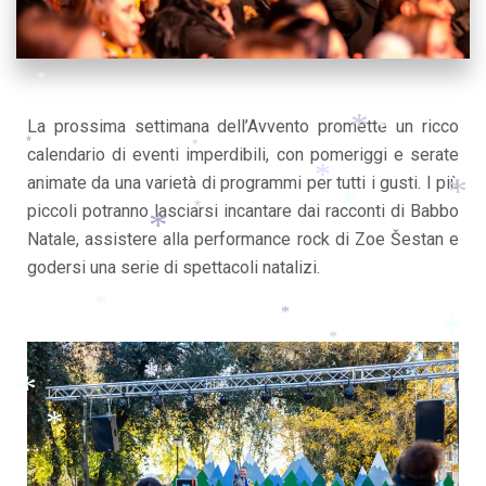
*
*
*
La prossima settimana dell’Avvento promette un ricco
calendario di eventi imperdibili, con pomeriggi e serate
*
*
*
*
*
animate da una varietà di programmi per tutti i gusti. I più
*
piccoli potranno lasciarsi incantare dai racconti di Babbo
*
*
*
Natale, assistere alla performance rock di Zoe Šestan e
*
*
*
godersi una serie di spettacoli natalizi.
*
*
*
*
*
*
*
*
*