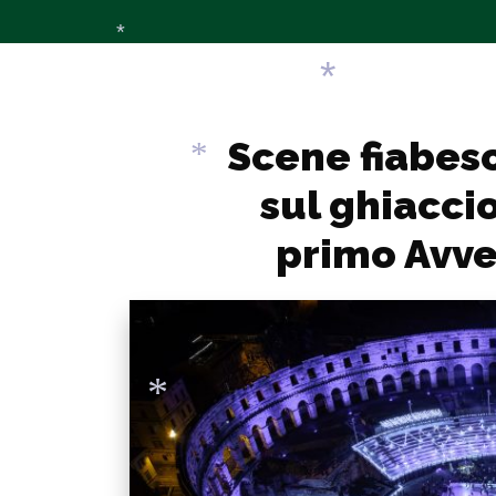
*
Scene fiabesc
sul ghiaccio
*
primo Avve
*
*