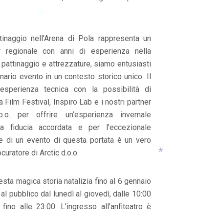
*
*
ttinaggio nell’Arena di Pola rappresenta un
r regionale con anni di esperienza nella
*
 pattinaggio e attrezzature, siamo entusiasti
nario evento in un contesto storico unico. Il
esperienza tecnica con la possibilità di
la Film Festival, Inspiro Lab e i nostri partner
.o. per offrire un’esperienza invernale
la fiducia accordata e per l’eccezionale
te di un evento di questa portata è un vero
curatore di Arctic d.o.o.
esta magica storia natalizia fino al 6 gennaio
*
al pubblico dal lunedì al giovedì, dalle 10:00
fino alle 23:00. L’ingresso all’anfiteatro è