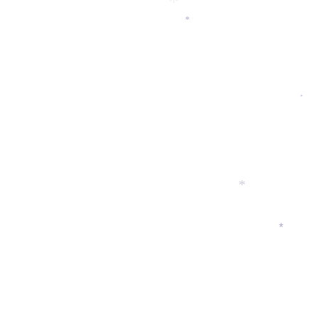
*
*
*
*
*
*