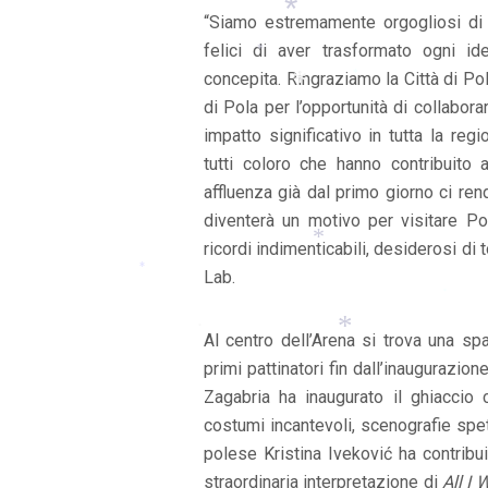
“Siamo estremamente orgogliosi di e
felici di aver trasformato ogni i
concepita. Ringraziamo la Città di Pola
*
di Pola per l’opportunità di collabora
*
*
impatto significativo in tutta la re
tutti coloro che hanno contribuito a
*
affluenza già dal primo giorno ci rend
diventerà un motivo per visitare Pol
ricordi indimenticabili, desiderosi di 
Lab.
*
*
*
Al centro dell’Arena si trova una spa
*
primi pattinatori fin dall’inaugurazio
*
Zagabria ha inaugurato il ghiaccio 
*
costumi incantevoli, scenografie spet
polese Kristina Iveković ha contribu
straordinaria interpretazione di
All I