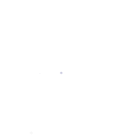
*
*
*
*