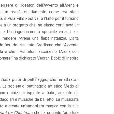
ssere gli ideatori dell’Avvento all’Arena e
dea in realtà, esattamente come era stata
*
, il Pula Film Festival e l’Ente per il turismo
re a un progetto che, ne siamo certi, avrà un
gione. Un ringraziamento speciale va anche a
*
*
 rendere l’Arena una fiaba natalizia. L’alta
e fieri del risultato. Crediamo che l’Avvento
a e che i visitatori lasceranno l’Arena con
tornare,” ha dichiarato Vedran Babić di Inspiro
ziosa pista di pattinaggio, che ha attirato i
ne. La società di pattinaggio artistico Medo di
*
con esibizioni ispirate a fiabe, animate da
*
tacolari e musiche da balletto. La musicista
ito a creare un’atmosfera magica con la sua
 Want for Christmas
, che ha segnato l’apertura