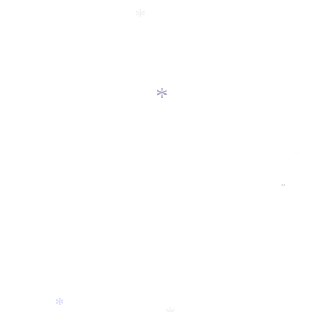
*
*
*
*
*