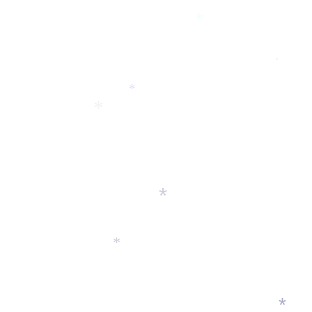
*
*
*
*
*
*
*