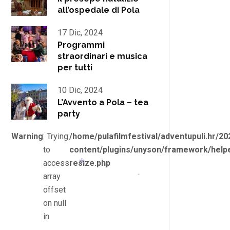
all’ospedale di Pola
*
17 Dic, 2024
Programmi
straordinari e musica
per tutti
10 Dic, 2024
L’Avvento a Pola – tea
party
*
Warning
: Trying
/home/pulafilmfestival/adventupuli.hr/20
to
content/plugins/unyson/framework/helpe
access
resize.php
array
offset
*
on null
*
in