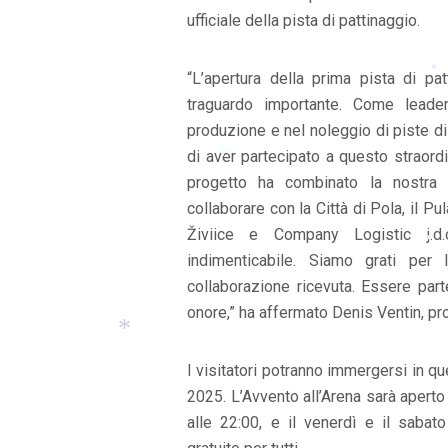
ufficiale della pista di pattinaggio.
“L’apertura della prima pista di pa
traguardo importante. Come leade
*
produzione e nel noleggio di piste di
di aver partecipato a questo straordi
*
progetto ha combinato la nostra 
collaborare con la Città di Pola, il Pu
Živiice e Company Logistic j.d.o
*
indimenticabile. Siamo grati per 
collaborazione ricevuta. Essere par
*
onore,” ha affermato Denis Ventin, pro
I visitatori potranno immergersi in qu
2025. L’Avvento all’Arena sarà aperto 
*
alle 22:00, e il venerdì e il sabato 