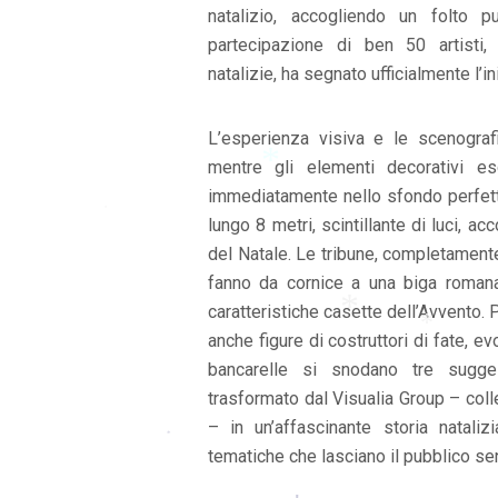
natalizio, accogliendo un folto 
partecipazione di ben 50 artisti,
natalizie, ha segnato ufficialmente l’in
L’esperienza visiva e le scenografie
mentre gli elementi decorativi esc
*
immediatamente nello sfondo perfetto 
lungo 8 metri, scintillante di luci, ac
*
del Natale. Le tribune, completamente
*
fanno da cornice a una biga romana c
caratteristiche casette dell’Avvento. 
anche figure di costruttori di fate, e
bancarelle si snodano tre suggest
trasformato dal Visualia Group – colle
*
*
– in un’affascinante storia natalizi
tematiche che lasciano il pubblico se
*