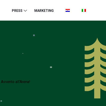
PRESS
MARKETING
*
*
*
 Avvento all’Arena!
*