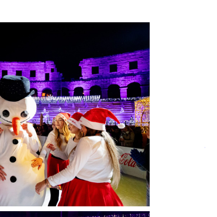
*
*
*