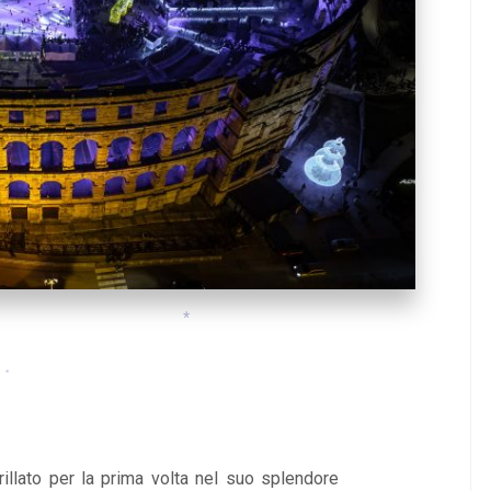
*
*
*
*
*
*
rillato per la prima volta nel suo splendore