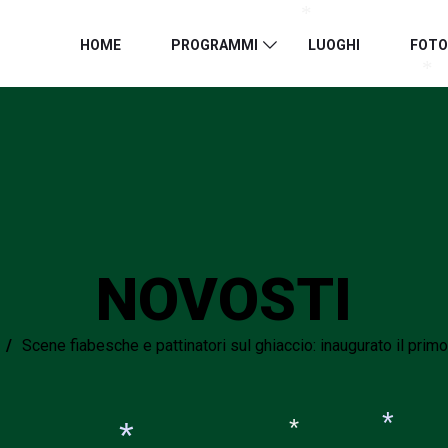
HOME
PROGRAMMI
LUOGHI
FOTO
*
*
NOVOSTI
/
Scene fiabesche e pattinatori sul ghiaccio: inaugurato il primo