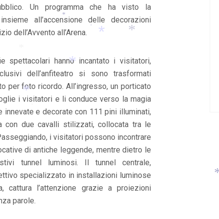
pubblico. Un programma che ha visto la
 insieme all’accensione delle decorazioni
izio dell’Avvento all’Arena.
*
*
 spettacolari hanno incantato i visitatori,
lusivi dell’anfiteatro si sono trasformati
*
*
*
per foto ricordo. All’ingresso, un porticato
coglie i visitatori e li conduce verso la magia
*
 innevate e decorate con 111 pini illuminati,
*
on due cavalli stilizzati, collocata tra le
*
Passeggiando, i visitatori possono incontrare
vocative di antiche leggende, mentre dietro le
ivi tunnel luminosi. Il tunnel centrale,
*
ttivo specializzato in installazioni luminose
a, cattura l’attenzione grazie a proiezioni
nza parole.