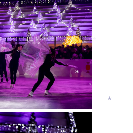
*
*
*
*
*
*