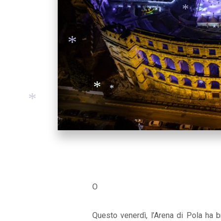
*
*
*
*
*
*
*
*
O
Questo venerdì, l’Arena di Pola ha b