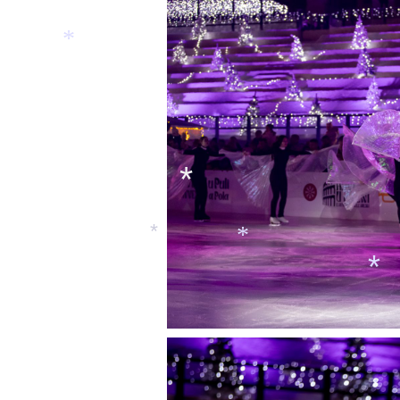
*
*
*
*
*
*