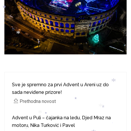
*
*
*
*
*
*
*
Sve je spremno za prvi Advent u Areni uz do
sada neviđene prizore!
Prethodna novost
*
*
Advent u Puli – čajanka na ledu, Djed Mraz na
motoru, Nika Turković i Pavel
*
*
*