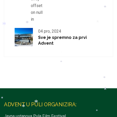
*
offset
on null
in
*
04 pro, 2024
Sve je spremno za prvi
*
*
Advent
*
*
*
*
*
ADVENT U PULI ORGANIZIRA:
*
*
Javna ustanova Pula Film Festival