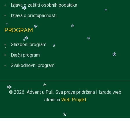
Izjava o zaštiti osobnih podataka
*
*
Izjava o pristupačnosti
*
*
PROGRAM
*
*
Glazbeni program
*
*
*
Dječji program
*
*
*
*
Svakodnevni program
*
© 2026 Advent u Puli. Sva prava pridržana | Izrada web
*
stranica
Web Projekt
*
*