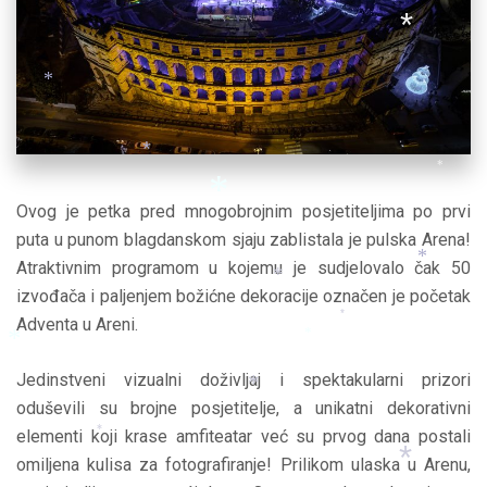
*
*
*
*
*
Ovog je petka pred mnogobrojnim posjetiteljima po prvi
puta u punom blagdanskom sjaju zablistala je pulska Arena!
Atraktivnim programom u kojemu je sudjelovalo čak 50
*
izvođača i paljenjem božićne dekoracije označen je početak
*
Adventa u Areni.
*
*
*
Jedinstveni vizualni doživljaj i spektakularni prizori
oduševili su brojne posjetitelje, a unikatni dekorativni
*
elementi koji krase amfiteatar već su prvog dana postali
*
*
omiljena kulisa za fotografiranje! Prilikom ulaska u Arenu,