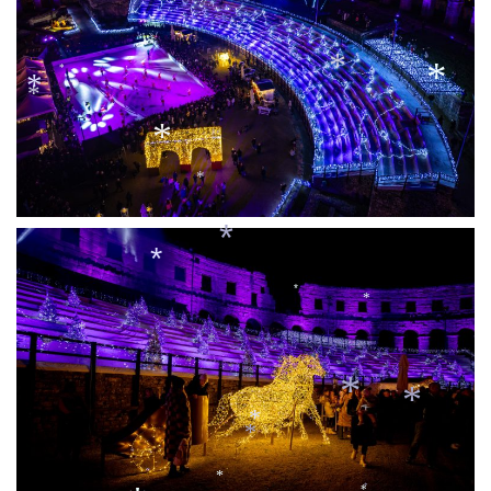
*
*
*
*
*
*
*
*
*
*
*
*
*
*