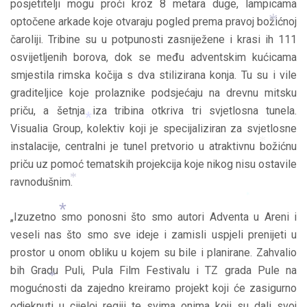
posjetitelji mogu proći kroz 8 metara duge, lampicama
optočene arkade koje otvaraju pogled prema pravoj božićnoj
*
čaroliji. Tribine su u potpunosti zasniježene i krasi ih 111
osvijetljenih borova, dok se među adventskim kućicama
*
smjestila rimska kočija s dva stilizirana konja. Tu su i vile
graditeljice koje prolaznike podsjećaju na drevnu mitsku
priču, a šetnja iza tribina otkriva tri svjetlosna tunela.
Visualia Group, kolektiv koji je specijaliziran za svjetlosne
instalacije, centralni je tunel pretvorio u atraktivnu božićnu
priču uz pomoć tematskih projekcija koje nikog nisu ostavile
*
*
ravnodušnim.
*
*
„Izuzetno smo ponosni što smo autori Adventa u Areni i
*
veseli nas što smo sve ideje i zamisli uspjeli prenijeti u
prostor u onom obliku u kojem su bile i planirane. Zahvalio
*
bih Gradu Puli, Pula Film Festivalu i TZ grada Pule na
mogućnosti da zajedno kreiramo projekt koji će zasigurno
odjeknuti u cijeloj regiji te svima onima koji su dali svoj