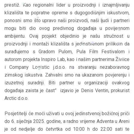
*
prestiž. Kao regionalni lider u proizvodnji i iznajmljivanju
*
*
klizališta te popratne opreme s dugogodišnjim iskustvom,
*
ponosni smo što upravo naši proizvodi, naši ljudi i partneri
*
*
mogu biti dio ovog predivnog događaja u povijesnom
*
*
ambijentu. Ovaj projekt objedinio je našu stručnost u
proizvodnji i montaži klizališta s jedinstvenom prilikom da
*
surađujemo s Gradom Pulom, Pula Film Festivalom i
*
*
autorom projekta Inspiro Lab, kao i našim partnerima Živiice
*
*
i Company Logistic j.d.o.o. na stvaranju nezaboravnog
*
zimskog iskustva. Zahvalni smo na ukazanom povjerenju i
*
izuzetnoj suradnji. Biti partner u organizaciji ovakvog
*
*
događaja zaista je čast” izjavio je Denis Ventin, prokurist
Arctic d.o.o.
*
Posjetitelji će moći uživati u ovoj jedinstvenoj božićnoj priči
do 6. siječnja 2025. godine, a radno vrijeme Adventa u Areni
je od nedjelje do četvrtka od 10:00 h do 22:00 sati te
*
*