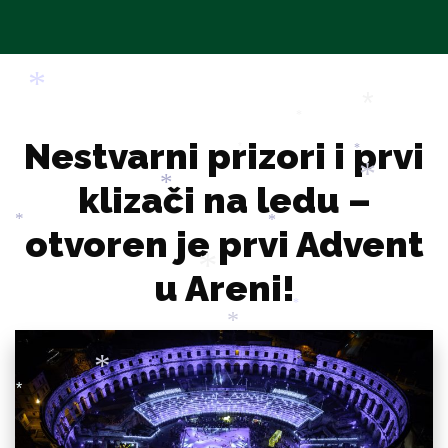
*
Nestvarni prizori i prvi
*
*
*
*
*
klizači na ledu –
otvoren je prvi Advent
*
*
*
*
u Areni!
*
*
*
*
*