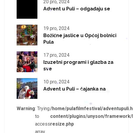
20 pro, 2024
Advent u Puli – odgađaju se
19 pro, 2024
*
Božićne jaslice u Općoj bolnici
Pula
*
*
*
17 pro, 2024
Izuzetni programi i glazba za
*
sve
*
10 pro, 2024
*
Advent u Puli – čajanka na
*
*
Warning
: Trying
/home/pulafilmfestival/adventupuli.h
*
to
content/plugins/unyson/framework/
*
*
access
resize.php
*
array