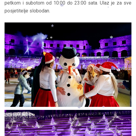
petkom i subotom od 10:00 do 23:00 sata. Ulaz je za sve
posjetitelje slobodan.
*
*
*
*
*
*
*
*
*
*
*
*