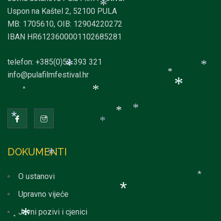
*
*
Uspon na Kaštel 2, 52100 PULA
*
MB: 1705610, OIB: 12904220272
IBAN HR6123600001102685281
*
telefon: +385(0)52 393 321
info@pulafilmfestival.hr
*
*
*
*
*
*
*
*
DOKUMENTI
*
*
O ustanovi
Upravno vijeće
*
*
Javni pozivi i cjenici