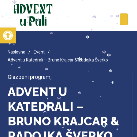
*
*
*
*
*
*
*
*
*
*
*
*
*
*
*
*
*
*
*
*
*
*
*
*
*
Open toolbar
*
*
*
*
*
*
*
/
/
Naslovna
Event
*
*
Advent u Katedrali – Bruno Krajcar & Radojka Šverko
*
*
*
*
*
*
*
*
Glazbeni program
,
*
*
*
ADVENT U
*
*
*
*
KATEDRALI –
*
*
*
*
BRUNO KRAJCAR &
*
*
*
RADOJKA ŠVERKO
*