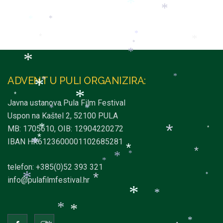
*
*
*
*
*
*
*
*
*
*
ADVENT U PULI ORGANIZIRA:
*
*
*
*
*
Javna ustanova Pula Film Festival
*
*
*
Uspon na Kaštel 2, 52100 PULA
MB: 1705610, OIB: 12904220272
*
*
*
*
IBAN HR6123600001102685281
*
*
*
*
*
*
telefon: +385(0)52 393 321
*
info@pulafilmfestival.hr
*
*
*
*
*
*