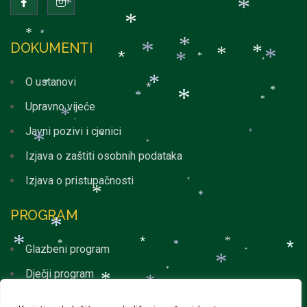
*
*
*
*
*
*
DOKUMENTI
*
*
*
*
*
*
*
*
*
O ustanovi
*
*
*
*
*
*
*
Upravno vijeće
*
*
Javni pozivi i cjenici
*
*
*
*
Izjava o zaštiti osobnih podataka
Izjava o pristupačnosti
*
*
*
PROGRAM
*
*
*
*
*
Glazbeni program
*
*
*
*
Dječji program
*
*
*
*
Svakodnevni program