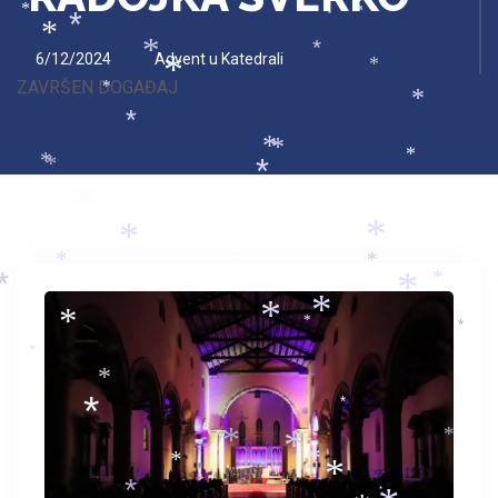
*
*
*
*
*
*
*
*
6/12/2024
Advent u Katedrali
*
*
ZAVRŠEN DOGAĐAJ
*
*
*
*
*
*
*
*
*
*
*
*
*
*
*
*
*
*
*
*
*
*
*
*
*
*
*
*
*
*
*
*
*
*