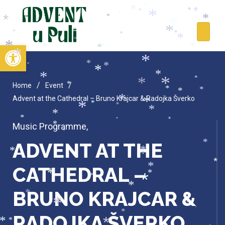
*
*
*
*
*
*
*
*
*
*
*
*
*
*
*
*
*
*
*
*
*
*
*
Open toolbar
*
*
*
*
*
*
*
*
*
*
*
*
*
*
*
*
/
/
Home
Event
*
*
*
*
Advent at the Cathedral – Bruno Krajcar & Radojka Šverko
*
*
*
*
*
*
*
*
*
*
Music Programme
,
*
*
ADVENT AT THE
*
*
*
*
*
CATHEDRAL –
*
*
*
*
*
*
BRUNO KRAJCAR &
*
*
*
*
*
*
RADOJKA ŠVERKO
*
*