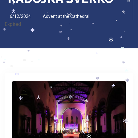
*
*
*
*
*
*
*
*
6/12/2024
Advent at the Cathedral
*
Expired
*
*
*
*
*
*
*
*
*
*
*
*
*
*
*
*
*
*
*
*
*
*
*
*
*
*
*
*
*
*
*
*
*
*
*
*
*