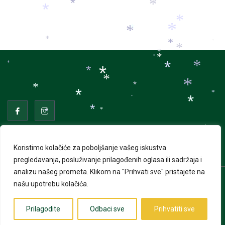
*
*
*
*
*
*
*
*
*
*
*
*
*
*
*
*
*
*
*
*
*
*
*
*
*
*
*
*
*
*
*
*
*
*
*
*
Koristimo kolačiće za poboljšanje vašeg iskustva
*
*
*
*
pregledavanja, posluživanje prilagođenih oglasa ili sadržaja i
*
*
analizu našeg prometa.
Klikom na "Prihvati sve" pristajete na
*
*
našu upotrebu kolačića.
© 2026 Advent u Puli. Sva prava pridržana | Izrada web
*
*
*
*
stranica
Web Projekt
*
*
*
Prilagodite
Odbaci sve
Prihvatiti sve
*
*
*
*
*
*