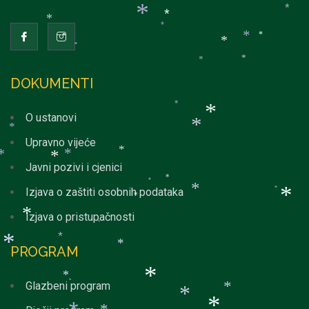
*
*
*
*
*
*
*
*
*
*
*
*
*
DOKUMENTI
*
O ustanovi
*
*
*
Upravno vijeće
*
*
*
*
Javni pozivi i cjenici
*
*
Izjava o zaštiti osobnih podataka
*
*
*
*
Izjava o pristupačnosti
*
*
*
*
*
PROGRAM
*
*
Glazbeni program
*
*
*