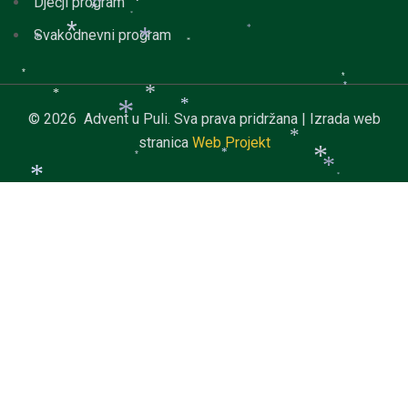
Dječji program
*
*
*
*
*
Svakodnevni program
*
*
*
*
*
*
*
*
*
*
*
© 2026 Advent u Puli. Sva prava pridržana | Izrada web
*
stranica
Web Projekt
*
*
*
*
*
*
*
*
*
*
*
*
*
*
*
*