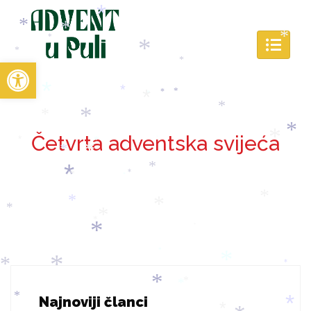
*
*
*
*
*
*
*
*
Open toolbar
*
*
*
*
*
*
*
*
*
*
*
*
Četvrta adventska svijeća
*
*
*
*
*
*
*
*
*
*
*
*
*
*
*
*
*
*
*
*
*
*
*
*
*
*
*
Najnoviji članci
*