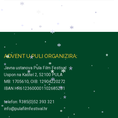
*
*
*
*
*
*
*
*
*
*
*
*
*
*
*
*
*
*
*
*
*
ADVENT U PULI ORGANIZIRA:
*
*
*
*
*
*
Javna ustanova Pula Film Festival
*
*
*
*
*
*
Uspon na Kaštel 2, 52100 PULA
*
*
*
MB: 1705610, OIB: 12904220272
*
*
*
IBAN HR6123600001102685281
*
*
*
*
*
*
telefon: +385(0)52 393 321
*
*
info@pulafilmfestival.hr
*
*
*
*
*
*