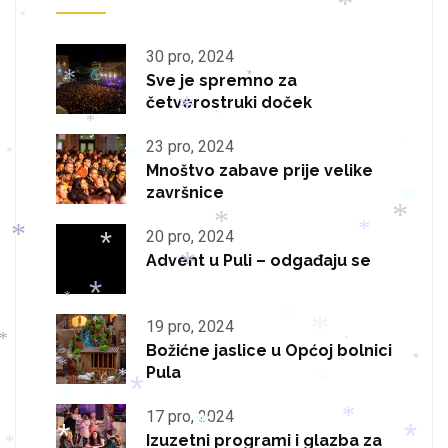
*
*
*
*
30 pro, 2024
Sve je spremno za
*
*
četverostruki doček
*
*
*
*
23 pro, 2024
*
*
*
Mnoštvo zabave prije velike
završnice
*
*
*
20 pro, 2024
*
*
*
Advent u Puli – odgađaju se
*
*
*
*
*
19 pro, 2024
*
*
*
*
Božićne jaslice u Općoj bolnici
*
*
Pula
*
*
*
*
*
*
*
17 pro, 2024
*
Izuzetni programi i glazba za