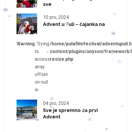
*
*
*
*
sve
*
*
*
10 pro, 2024
*
*
Advent u Puli – čajanka na
*
*
*
*
*
*
Warning
: Trying
/home/pulafilmfestival/adventupuli.h
*
*
*
to
content/plugins/unyson/framework/
*
*
*
*
access
resize.php
*
*
array
*
offset
*
on null
*
in
*
04 pro, 2024
*
*
Sve je spremno za prvi
*
*
*
Advent
*
*
*
*
*