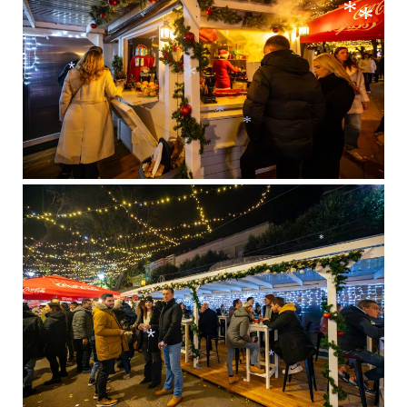
*
*
*
*
*
*
*
*
*
*
*
*
*