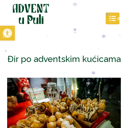
*
*
Open toolbar
*
*
*
*
*
*
*
*
*
*
*
Đir po adventskim kućicama
*
*
*
*
*
*
*
*
*
*
*
*
*
*
*
*