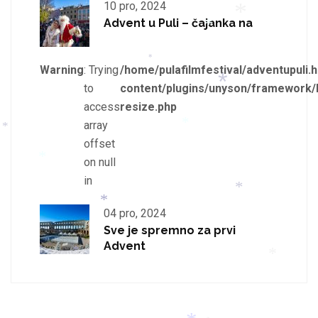
*
10 pro, 2024
*
Advent u Puli – čajanka na
Warning
: Trying
/home/pulafilmfestival/adventupuli.h
*
to
content/plugins/unyson/framework/
*
*
access
resize.php
*
array
offset
on null
*
*
in
*
04 pro, 2024
*
Sve je spremno za prvi
Advent
*
*
*