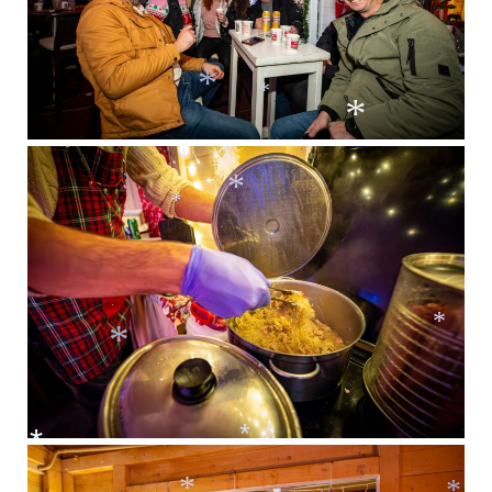
*
*
*
*
*
*
*
*
*
*
*
*
*