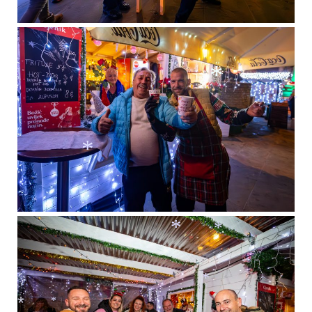
*
*
*
*
*
*
*
*