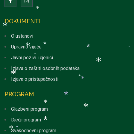
*
DOKUMENTI
O ustanovi
*
Upravno vijeće
*
Javni pozivi i cjenici
*
*
Izjava o zaštiti osobnih podataka
*
*
Izjava o pristupačnosti
*
*
PROGRAM
*
*
*
Glazbeni program
*
Dječji program
Svakodnevni program