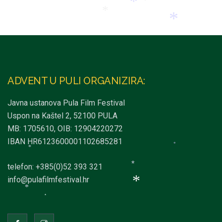
*
*
*
*
ADVENT U PULI ORGANIZIRA:
*
Javna ustanova Pula Film Festival
Uspon na Kaštel 2, 52100 PULA
MB: 1705610, OIB: 12904220272
IBAN HR6123600001102685281
*
telefon: +385(0)52 393 321
*
info@pulafilmfestival.hr
*
*
*