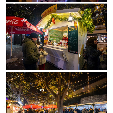
*
*
*
*
*
*
*
*
*
*
*
*