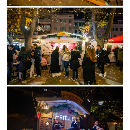
*
*
*
*
*
*
*
*
*
*
*
*