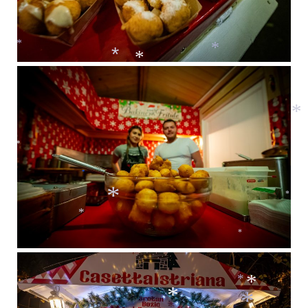
*
*
*
*
*
*
*
*
*
*
*
*