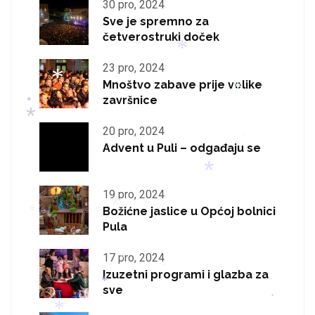
*
30 pro, 2024
*
*
Sve je spremno za
*
*
četverostruki doček
*
*
23 pro, 2024
Mnoštvo zabave prije velike
završnice
20 pro, 2024
*
*
Advent u Puli – odgađaju se
*
*
*
19 pro, 2024
*
Božićne jaslice u Općoj bolnici
Pula
17 pro, 2024
*
Izuzetni programi i glazba za
*
*
sve
*
*
*