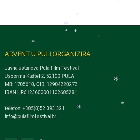
*
*
*
*
ADVENT U PULI ORGANIZIRA:
*
*
*
Javna ustanova Pula Film Festival
Uspon na Kaštel 2, 52100 PULA
MB: 1705610, OIB: 12904220272
IBAN HR6123600001102685281
telefon: +385(0)52 393 321
*
info@pulafilmfestival.hr
*