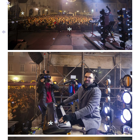
*
*
*
*
*
*
*
*
*
*
*
*
*
*
*
*