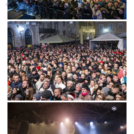
*
*
*
*
*
*
*
*
*
*
*
*
*
*
*
*
*
*