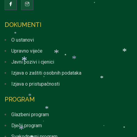
*
*
*
DOKUMENTI
O ustanovi
Upravno vijeće
*
Javni pozivi i cjenici
*
Izjava o zaštiti osobnih podataka
*
Izjava o pristupačnosti
*
*
*
*
PROGRAM
*
Glazbeni program
*
Dječji program
*
*
*
Svakodnevni program