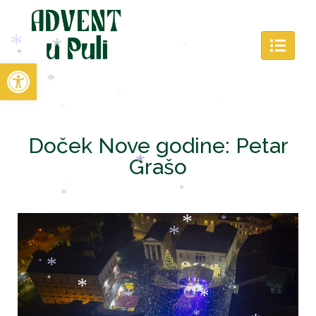
*
*
*
Open toolbar
*
*
*
*
*
*
*
*
*
Doček Nove godine: Petar
*
*
*
Grašo
*
*
*
*
*
*
*
*
*
*