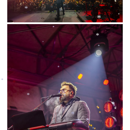
*
*
*
*
*
*
*
*
*
*
*
*
*
*