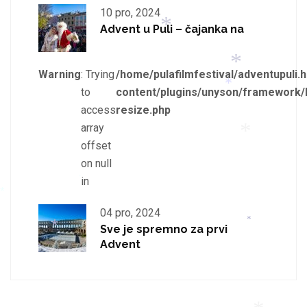
10 pro, 2024
Advent u Puli – čajanka na
*
Warning
: Trying
/home/pulafilmfestival/adventupuli.h
to
content/plugins/unyson/framework/
*
access
resize.php
array
*
*
offset
on null
in
*
*
04 pro, 2024
Sve je spremno za prvi
*
Advent
*
*