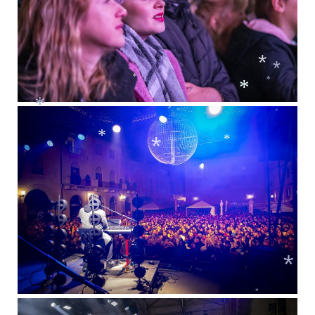
*
*
*
*
*
*
*
*
*
*
*
*