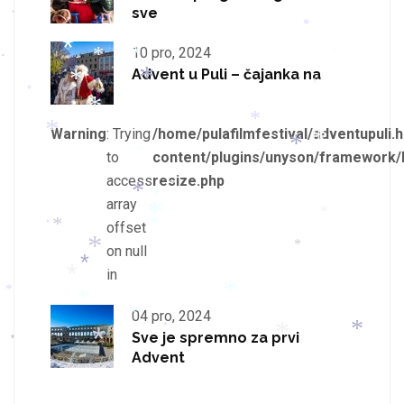
sve
*
*
10 pro, 2024
*
*
*
*
*
*
Advent u Puli – čajanka na
*
*
*
*
*
*
Warning
: Trying
/home/pulafilmfestival/adventupuli.h
*
*
*
to
content/plugins/unyson/framework/
*
access
resize.php
*
*
*
array
*
*
offset
*
*
*
on null
*
*
*
in
*
*
*
*
04 pro, 2024
*
*
*
Sve je spremno za prvi
*
*
*
Advent