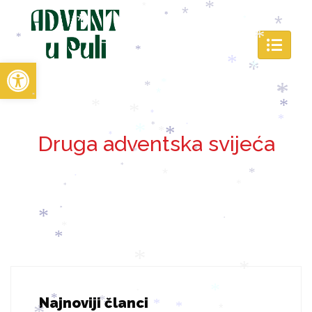
*
*
*
*
*
*
*
*
*
*
*
*
Open toolbar
*
*
*
*
*
*
*
*
*
*
*
*
*
*
*
*
*
Druga adventska svijeća
*
*
*
*
*
*
*
*
*
*
*
*
*
*
*
*
*
*
*
*
*
Najnoviji članci
*
*
*
*