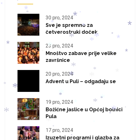
*
*
*
*
*
*
*
*
30 pro, 2024
*
Sve je spremno za
*
*
*
četverostruki doček
*
*
*
*
*
23 pro, 2024
*
*
*
Mnoštvo zabave prije velike
*
*
*
*
*
završnice
*
*
20 pro, 2024
*
*
*
Advent u Puli – odgađaju se
*
*
*
*
*
*
19 pro, 2024
*
*
Božićne jaslice u Općoj bolnici
*
*
*
*
Pula
*
*
*
*
17 pro, 2024
Izuzetni programi i glazba za
*