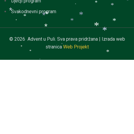
Dječji program
*
*
*
*
Svakodnevni program
*
*
*
*
*
*
*
*
*
*
*
© 2026 Advent u Puli. Sva prava pridržana | Izrada web
stranica
Web Projekt
*
*
*
*
*
*
*
*