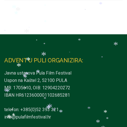
*
*
*
*
*
*
*
*
*
*
*
*
*
*
*
*
ADVENT U PULI ORGANIZIRA:
*
*
*
Javna ustanova Pula Film Festival
*
*
*
*
Uspon na Kaštel 2, 52100 PULA
MB: 1705610, OIB: 12904220272
*
*
*
*
IBAN HR6123600001102685281
*
telefon: +385(0)52 393 321
*
*
*
*
*
*
*
info@pulafilmfestival.hr
*
*
*