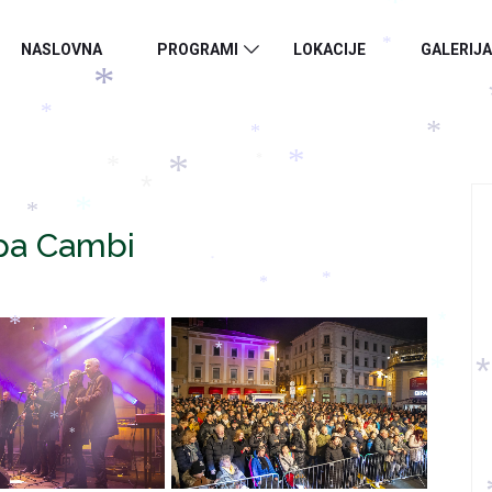
*
*
*
NASLOVNA
PROGRAMI
LOKACIJE
GALERIJA
*
*
*
*
*
*
*
*
*
*
*
*
pa Cambi
*
*
*
*
*
*
*
*
*
*
*
*
*