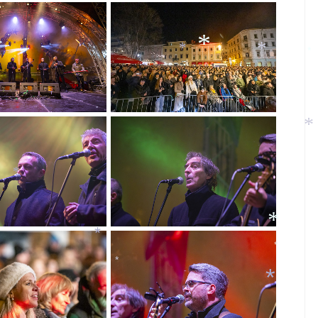
*
*
*
*
*
*
*
*
*
*
*
*
*
*
*