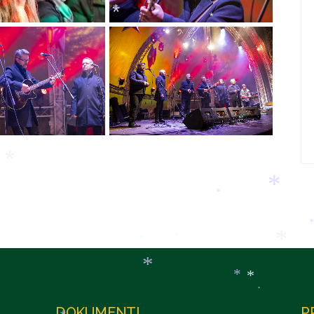
*
*
*
*
*
*
*
*
*
*
*
*
*
*
*
*
DOKUMENTI
P