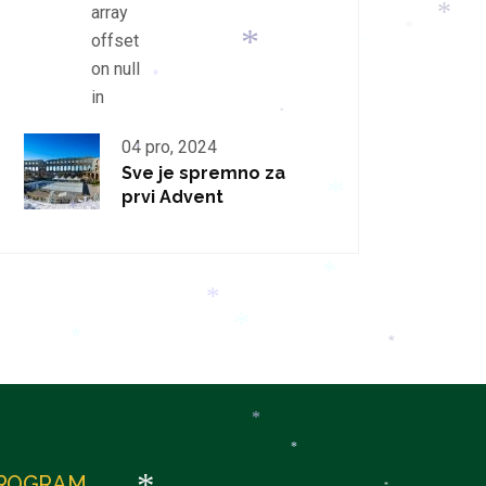
array
*
offset
*
*
*
*
on null
*
in
*
*
04 pro, 2024
*
Sve je spremno za
prvi Advent
*
*
*
*
*
*
*
*
*
*
ROGRAM