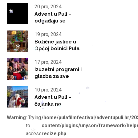
*
20 pro, 2024
*
*
Advent u Puli –
odgađaju se
*
*
*
19 pro, 2024
*
Božićne jaslice u
Općoj bolnici Pula
*
*
*
*
17 pro, 2024
*
Izuzetni programi i
glazba za sve
10 pro, 2024
Advent u Puli –
*
*
*
čajanka na
*
*
*
Warning
: Trying
/home/pulafilmfestival/adventupuli.hr/20
*
to
content/plugins/unyson/framework/helpe
*
access
resize.php