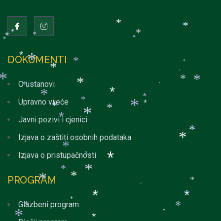
*
*
*
*
*
*
*
*
*
DOKUMENTI
*
*
*
*
*
*
*
*
*
O ustanovi
*
*
*
*
*
*
Upravno vijeće
*
*
*
*
*
*
Javni pozivi i cjenici
*
*
Izjava o zaštiti osobnih podataka
*
*
Izjava o pristupačnosti
*
*
*
*
*
PROGRAM
*
*
*
*
*
*
*
*
Glazbeni program
*
*
*