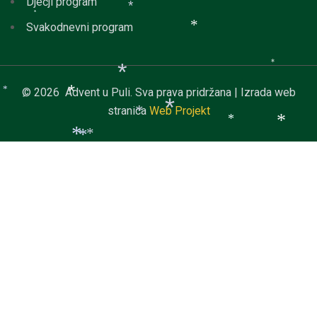
*
*
Dječji program
*
*
Svakodnevni program
*
*
*
© 2026 Advent u Puli. Sva prava pridržana | Izrada web
*
*
*
stranica
Web Projekt
*
*
*
*
*
*
*
*
*
*