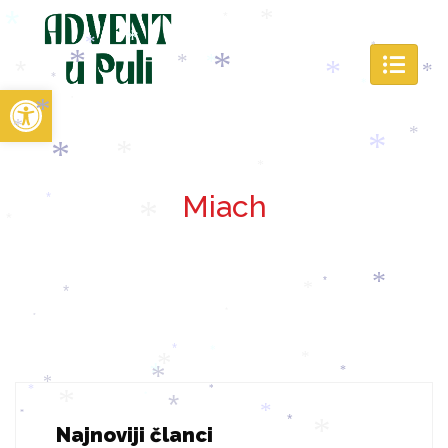
*
*
*
*
*
*
*
*
*
*
*
*
*
*
*
*
Open toolbar
*
*
*
*
*
*
*
*
*
Miach
*
*
*
*
*
*
*
*
*
*
*
*
*
*
*
*
*
*
*
*
*
*
*
*
*
Najnoviji članci