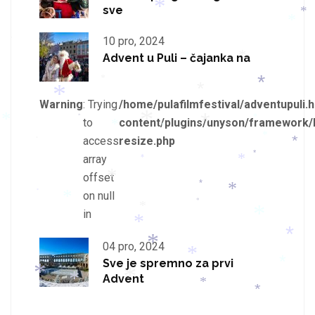
*
sve
*
*
*
10 pro, 2024
*
Advent u Puli – čajanka na
*
*
*
*
*
*
Warning
: Trying
/home/pulafilmfestival/adventupuli.h
*
*
to
content/plugins/unyson/framework/
*
*
*
*
*
*
access
resize.php
*
*
*
array
*
*
*
offset
*
*
*
on null
*
*
*
*
in
*
*
*
04 pro, 2024
*
*
Sve je spremno za prvi
*
Advent
*
*
*
*
*