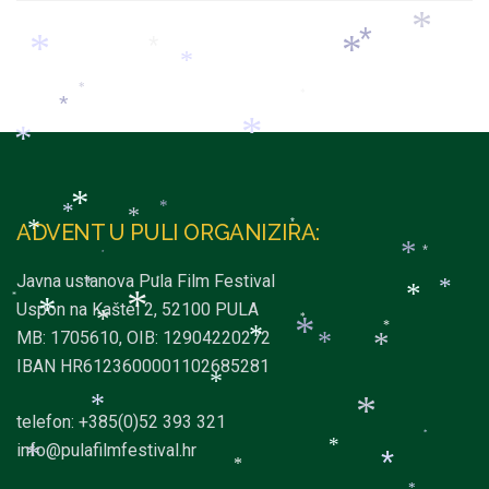
*
*
*
*
*
*
*
*
*
*
*
*
*
*
*
ADVENT U PULI ORGANIZIRA:
*
*
*
*
*
Javna ustanova Pula Film Festival
*
*
*
*
*
Uspon na Kaštel 2, 52100 PULA
*
*
*
*
*
MB: 1705610, OIB: 12904220272
*
*
*
*
IBAN HR6123600001102685281
*
*
telefon: +385(0)52 393 321
*
*
info@pulafilmfestival.hr
*
*
*
*