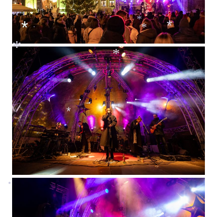
*
*
*
*
*
*
*
*
*
*
*
*