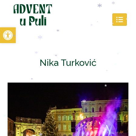
*
*
*
*
Open toolbar
*
*
*
*
*
*
*
*
Nika Turković
*
*
*
*
*
*
*
*
*
*
*
*
*