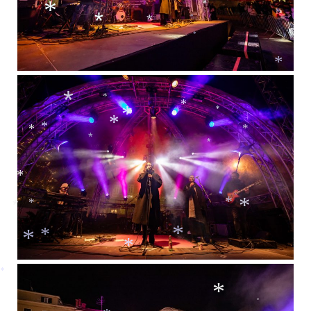
*
*
*
*
*
*
*
*
*
*
*
*
*
*
*
*
*
*
*
*
*
*
*
*
*
*
*
*
*
*
*
*
*
*