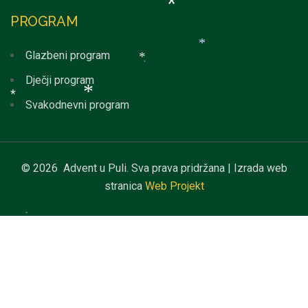
*
PROGRAM
*
*
*
Glazbeni program
*
*
Dječji program
*
Svakodnevni program
*
*
© 2026 Advent u Puli. Sva prava pridržana | Izrada web
stranica
Web Projekt
*