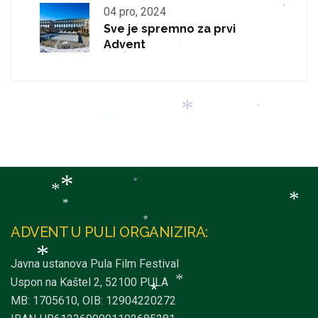
04 pro, 2024
*
*
Sve je spremno za prvi
Advent
*
*
*
*
*
*
*
ADVENT U PULI ORGANIZIRA:
*
*
*
*
Javna ustanova Pula Film Festival
Uspon na Kaštel 2, 52100 PULA
MB: 1705610, OIB: 12904220272