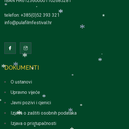
*
*
IBAN HR6123600001102685281
*
*
telefon: +385(0)52 393 321
*
info@pulafilmfestival.hr
*
*
*
*
DOKUMENTI
*
*
O ustanovi
*
*
*
*
Upravno vijeće
Javni pozivi i cjenici
Izjava o zaštiti osobnih podataka
*
*
*
Izjava o pristupačnosti