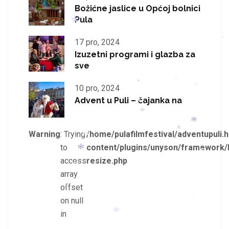
*
*
Božićne jaslice u Općoj bolnici
*
Pula
*
*
17 pro, 2024
*
Izuzetni programi i glazba za
*
sve
*
10 pro, 2024
*
*
Advent u Puli – čajanka na
*
*
*
*
Warning
: Trying
/home/pulafilmfestival/adventupuli.h
*
*
to
content/plugins/unyson/framework/
*
*
*
*
access
resize.php
*
array
*
*
*
*
*
offset
*
on null
*
*
in