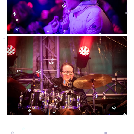
*
*
*
*
*
*
*
*
*
*
*
*
*
*
*
*
*
*
*
*
*
*
*
*
*
*
*
*