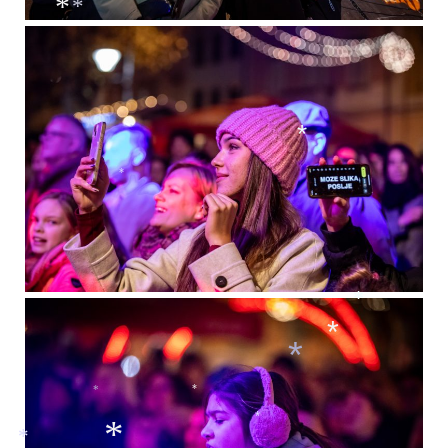
*
*
*
*
*
*
*
*
*
*
*