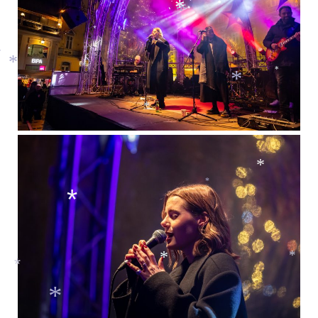
*
*
*
*
*
*
*
*
*
*
*
*
*
*
*