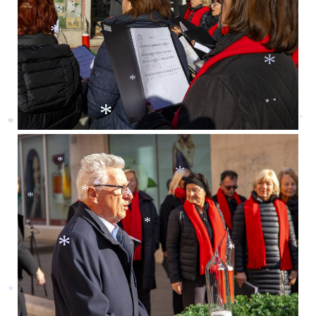
*
*
*
*
*
*
*
*
*
*
*
*
*
*
*
*
*
*
*
*
*