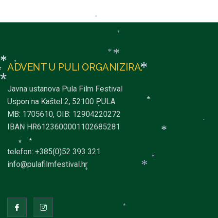
*
*
*
*
*
*
*
*
ADVENT U PULI ORGANIZIRA:
*
*
*
*
*
Javna ustanova Pula Film Festival
*
Uspon na Kaštel 2, 52100 PULA
*
MB: 1705610, OIB: 12904220272
*
*
IBAN HR6123600001102685281
*
*
*
telefon: +385(0)52 393 321
*
*
info@pulafilmfestival.hr
*
*
*