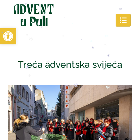
*
*
*
*
*
Open toolbar
*
*
*
*
*
*
*
*
*
*
*
*
*
Treća adventska svijeća
*
*
*
*
*
*
*
*
*
*
*