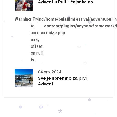
*
Advent u Puli – čajanka na
*
Warning
: Trying
/home/pulafilmfestival/adventupuli.h
to
content/plugins/unyson/framework/
*
access
resize.php
*
*
array
*
offset
*
on null
*
in
*
*
*
04 pro, 2024
Sve je spremno za prvi
*
Advent
*
*
*