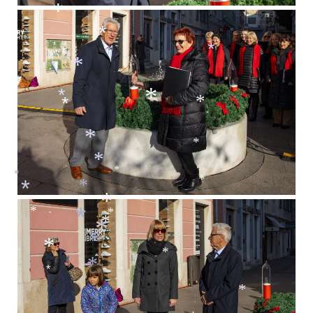
*
*
*
*
*
*
*
*
*
*
*
*
*
*
*
*
*
*
*
*
*
*
*
*
*
*
*
*
*
*
*
*