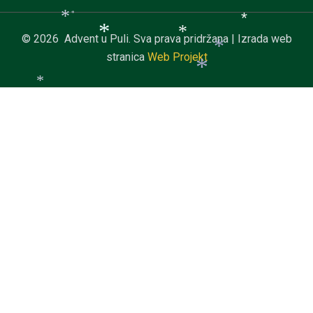
*
*
*
*
© 2026 Advent u Puli. Sva prava pridržana | Izrada web
*
*
stranica
Web Projekt
*
*
*
*
*