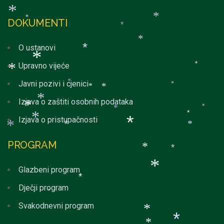
*
DOKUMENTI
*
*
*
*
O ustanovi
*
Upravno vijeće
*
*
Javni pozivi i cjenici
*
*
*
*
Izjava o zaštiti osobnih podataka
*
*
*
Izjava o pristupačnosti
*
*
*
*
*
PROGRAM
*
*
*
*
*
*
Glazbeni program
Dječji program
*
*
*
Svakodnevni program