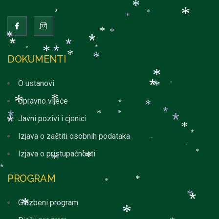
*
*
*
*
*
*
*
*
*
*
*
*
*
*
*
*
*
*
*
DOKUMENTI
*
*
*
O ustanovi
*
*
*
Upravno vijeće
*
*
*
*
*
*
*
Javni pozivi i cjenici
*
*
*
*
Izjava o zaštiti osobnih podataka
*
*
*
Izjava o pristupačnosti
*
*
*
*
*
PROGRAM
*
*
*
Glazbeni program
*
*