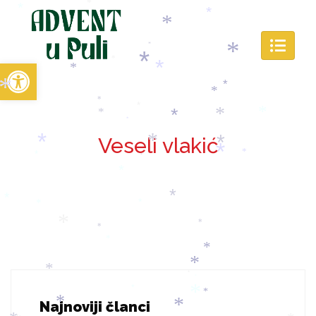
*
*
*
*
*
*
*
*
*
Open toolbar
*
*
*
*
*
*
*
*
*
*
*
*
*
*
Veseli vlakić
*
*
*
*
*
*
*
*
*
*
*
*
*
*
*
*
*
*
*
*
*
*
*
*
Najnoviji članci
*