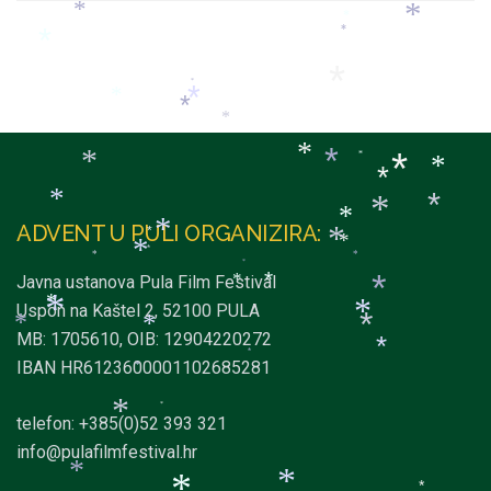
*
*
*
*
*
*
*
*
*
*
*
*
*
*
*
*
*
*
*
*
*
*
*
*
ADVENT U PULI ORGANIZIRA:
*
*
*
*
*
*
*
*
*
Javna ustanova Pula Film Festival
*
*
*
Uspon na Kaštel 2, 52100 PULA
*
*
*
*
*
*
MB: 1705610, OIB: 12904220272
*
*
IBAN HR6123600001102685281
*
*
*
telefon: +385(0)52 393 321
info@pulafilmfestival.hr
*