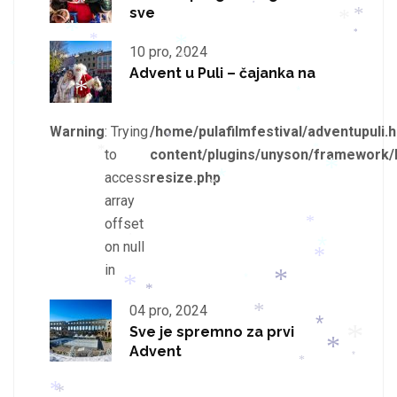
*
*
*
sve
*
*
*
*
*
10 pro, 2024
*
*
*
Advent u Puli – čajanka na
*
*
Warning
: Trying
/home/pulafilmfestival/adventupuli.h
*
to
content/plugins/unyson/framework/
*
*
*
*
access
resize.php
*
*
array
offset
*
*
on null
*
*
in
*
*
*
*
04 pro, 2024
*
*
Sve je spremno za prvi
*
Advent
*
*
*