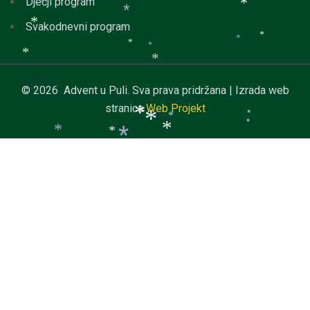
*
Dječji program
*
*
*
Svakodnevni program
*
*
*
*
*
*
*
*
© 2026 Advent u Puli. Sva prava pridržana | Izrada web
stranica
Web Projekt
*
*
*
*
*
*
*
*
*
*
*
*