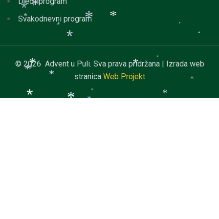
*
*
Dječji program
*
*
*
*
Svakodnevni program
*
*
*
*
*
*
*
*
© 2026 Advent u Puli. Sva prava pridržana | Izrada web
*
*
*
*
stranica
Web Projekt
*
*
*
*
*
*
*
*