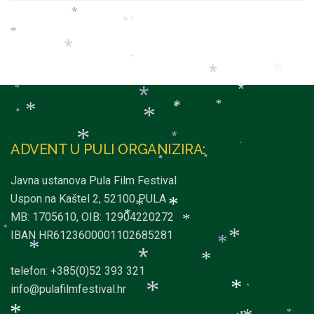
*
*
*
*
*
*
*
*
*
*
*
*
*
*
*
*
*
*
*
*
*
ADVENT U PULI ORGANIZIRA:
*
*
*
Javna ustanova Pula Film Festival
Uspon na Kaštel 2, 52100 PULA
*
*
MB: 1705610, OIB: 12904220272
*
*
*
IBAN HR6123600001102685281
*
*
*
*
*
*
telefon: +385(0)52 393 321
info@pulafilmfestival.hr
*
*
*