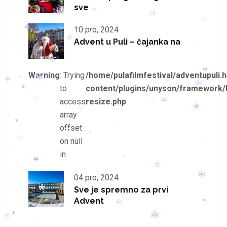
*
sve
*
*
*
*
*
10 pro, 2024
*
*
*
*
Advent u Puli – čajanka na
*
*
*
Warning
: Trying
/home/pulafilmfestival/adventupuli.h
*
*
*
*
*
to
content/plugins/unyson/framework/
*
*
*
*
access
resize.php
*
*
*
*
*
array
*
*
*
offset
*
*
*
on null
*
*
*
*
in
*
*
*
*
04 pro, 2024
*
*
Sve je spremno za prvi
*
Advent
*
*
*
*
*