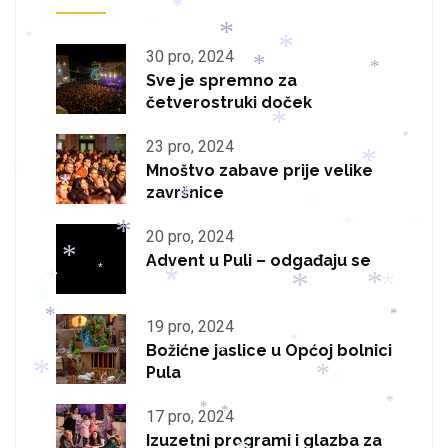
*
*
*
*
*
*
30 pro, 2024
*
*
Sve je spremno za
četverostruki doček
*
*
23 pro, 2024
*
*
*
Mnoštvo zabave prije velike
*
završnice
*
*
*
*
*
*
20 pro, 2024
*
Advent u Puli – odgađaju se
*
*
*
*
*
*
*
*
*
*
19 pro, 2024
*
Božićne jaslice u Općoj bolnici
*
Pula
*
*
*
*
*
*
17 pro, 2024
*
Izuzetni programi i glazba za