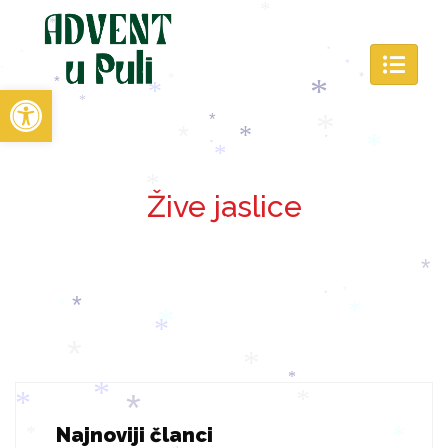
*
*
*
*
*
*
*
*
*
*
*
*
*
*
Open toolbar
*
*
*
*
*
*
*
*
*
*
*
*
*
Žive jaslice
*
*
*
*
*
*
*
*
*
*
*
*
*
*
*
*
Najnoviji članci
*