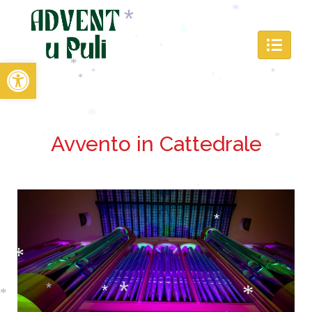
*
*
*
Open toolbar
*
*
*
*
*
*
*
*
*
*
Avvento in Cattedrale
*
*
*
*
*