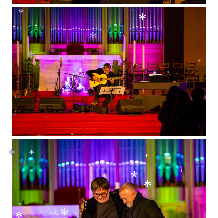
*
*
*
*
*
*
*
*
*
*
*
*
*
*
*
*