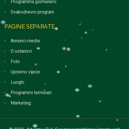
Programma giornaliero
*
*
*
Svakodnevni program
*
*
*
PAGINE SEPARATE
*
*
Annunci media
*
*
*
O ustanovi
*
*
*
Foto
*
*
Upravno vijeće
*
*
*
*
Luoghi
Programmi terminati
*
*
*
Marketing
*
*
*
*
*
*