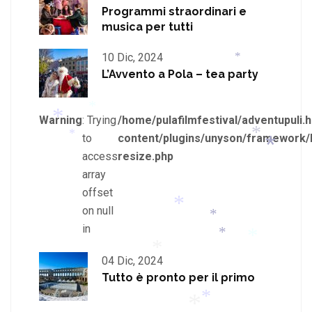
*
*
Programmi straordinari e
*
musica per tutti
*
*
10 Dic, 2024
L’Avvento a Pola – tea party
*
Warning
: Trying
/home/pulafilmfestival/adventupuli.h
to
content/plugins/unyson/framework/
*
access
resize.php
*
*
array
*
*
offset
on null
*
in
*
04 Dic, 2024
*
*
Tutto è pronto per il primo
*
*