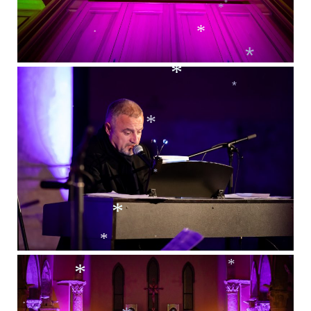
*
*
*
*
*
*
*
*
*
*
*
*
*
*
*
*
*
*
*