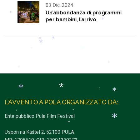
*
03 Dic, 2024
Un’abbondanza di programmi
*
per bambini, l’arrivo
*
*
*
*
*
*
*
*
*
*
*
*
L’AVVENTO A POLA ORGANIZZATO DA:
*
Ente pubblico Pula Film Festival
*
*
*
*
Uspon na Kaštel 2, 52100 PULA
*