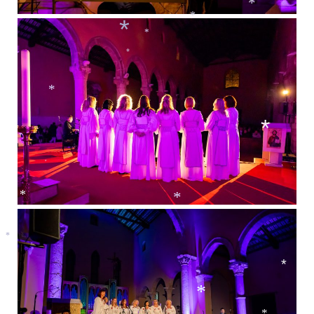
*
*
*
*
*
*
*
*
*
*
*
*
*