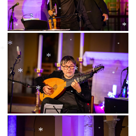
*
*
*
*
*
*
*
*
*
*
*
*
*
*
*
*
*
*
*
*
*
*
*
*
*