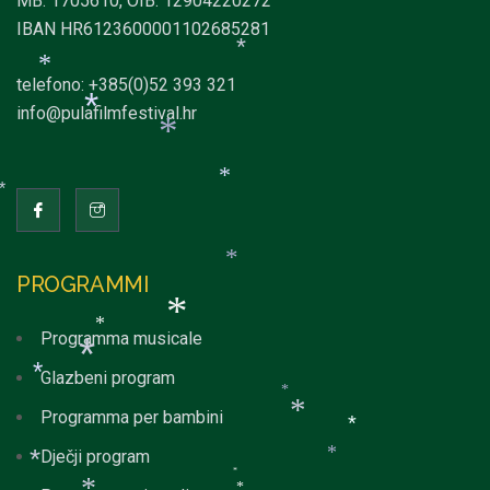
MB: 1705610, OIB: 12904220272
IBAN HR6123600001102685281
*
telefono: +385(0)52 393 321
info@pulafilmfestival.hr
*
*
*
*
*
*
PROGRAMMI
*
Programma musicale
Glazbeni program
*
Programma per bambini
*
*
*
Dječji program
*
*