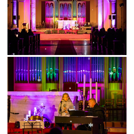
*
*
*
*
*
*
*
*
*
*
*
*
*
*
*
*
*
*
*