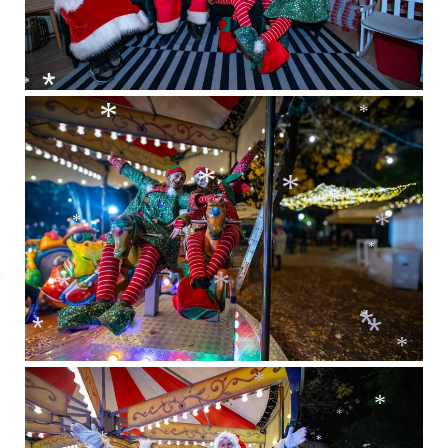
*
*
*
*
*
*
*
*
*
*
*
*
*
*
*
*
*
*
*
*
*
*
*
*
*