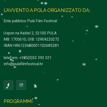
*
*
*
*
*
*
*
*
L’AVVENTO A POLA ORGANIZZATO DA:
*
*
*
Ente pubblico Pula Film Festival
*
*
*
*
*
Uspon na Kaštel 2, 52100 PULA
*
MB: 1705610, OIB: 12904220272
*
*
*
*
IBAN HR6123600001102685281
*
*
telefono: +385(0)52 393 321
*
*
info@pulafilmfestival.hr
*
*
*
*
*
*
*
*
*
*
PROGRAMMI
*
*