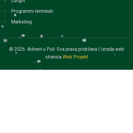
Luoghi
*
*
Programmi terminati
Marketing
*
*
*
*
*
© 2026 Advent u Puli. Sva prava pridržana | Izrada web
*
*
stranica
Web Projekt
*
*
*
*
*
*
*
*
*