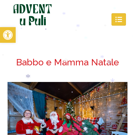
*
*
*
*
Open toolbar
*
*
*
*
*
*
*
Babbo e Mamma Natale
*
*
*
*
*
*
*
*
*
*
*
*
*
*
*