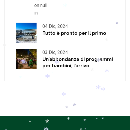
*
on null
*
*
*
*
in
*
*
04 Dic, 2024
Tutto è pronto per il primo
*
03 Dic, 2024
*
*
Un’abbondanza di programmi
*
per bambini, l’arrivo
*
*
*
*
*
*
*
*
*
*
*
*
*
*