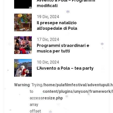
Avvento a Pola – Programmi
modificati
*
19 Dic, 2024
*
Il presepe natalizio
*
all’ospedale di Pola
*
17 Dic, 2024
Programmi straordinari e
*
musica per tutti
*
*
*
*
*
10 Dic, 2024
*
L’Avvento a Pola – tea party
*
*
*
*
Warning
: Trying
/home/pulafilmfestival/adventupuli.h
to
content/plugins/unyson/framework/
access
resize.php
*
*
*
*
array
*
*
*
offset
*