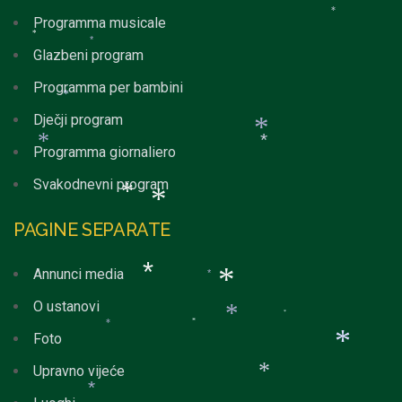
*
*
Programma musicale
*
*
Glazbeni program
*
Programma per bambini
*
Dječji program
Programma giornaliero
*
*
*
Svakodnevni program
PAGINE SEPARATE
*
*
Annunci media
*
O ustanovi
*
*
*
*
Foto
*
*
Upravno vijeće
*