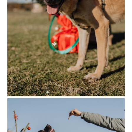
*
*
*
*
*
*
*
*
*
*
*