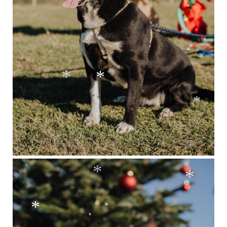
*
*
*
*
*
*
*
*