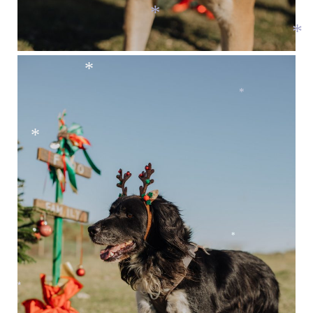
*
*
*
*
*
*
*
*
*
*
*