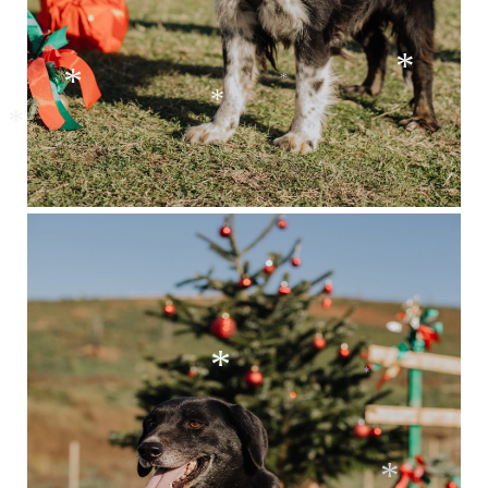
*
*
*
*
*
*
*
*
*