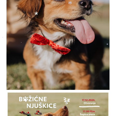
*
*
*
*
*
*
*
*
*
*