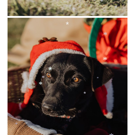
*
*
*
*
*
*
*
*
*
*
*
*
*