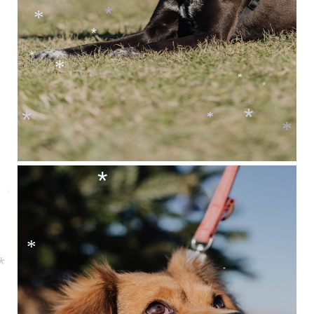
*
*
*
*
*
*
*
*
*
*
*
*
*
*