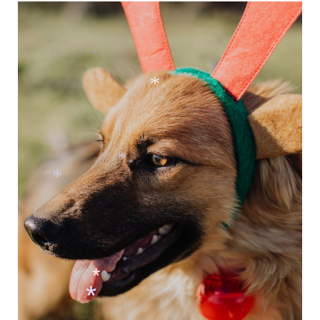
*
*
*
*
*
*
*
*
*