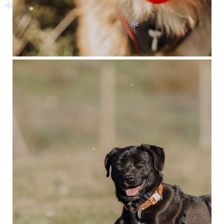
*
*
*
*
*
*
*
*