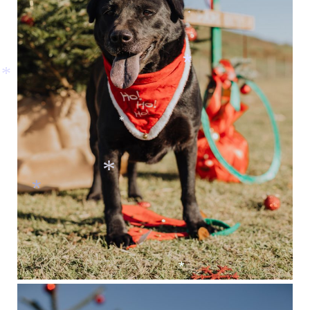
*
*
*
*
*
*
*
*