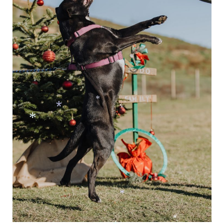
*
*
*