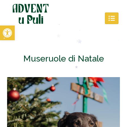
*
*
Open toolbar
*
*
*
Museruole di Natale
*
*
*
*
*
*