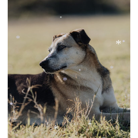
*
*
*
*
*
*
*
*
*
*
*