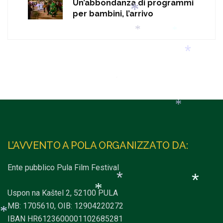
Un’abbondanza di programmi
per bambini, l’arrivo
*
*
*
*
*
*
*
L’AVVENTO A POLA ORGANIZZATO DA:
*
Ente pubblico Pula Film Festival
*
Uspon na Kaštel 2, 52100 PULA
MB: 1705610, OIB: 12904220272
IBAN HR6123600001102685281