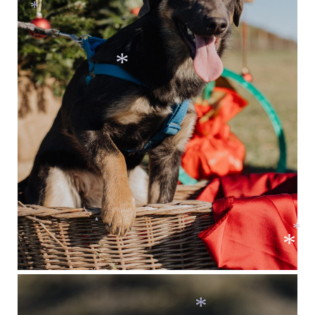
*
*
*
*