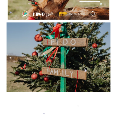
*
*
*
*
*
*
*