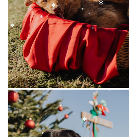
*
*
*
*
*
*
*
*
*
*
*