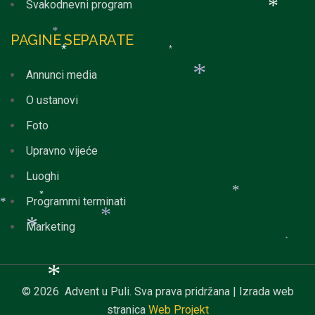
Svakodnevni program
*
*
PAGINE SEPARATE
*
*
*
*
Annunci media
O ustanovi
*
*
*
*
Foto
*
*
Upravno vijeće
Luoghi
Programmi terminati
Marketing
*
*
*
*
*
© 2026 Advent u Puli. Sva prava pridržana | Izrada web
stranica
Web Projekt