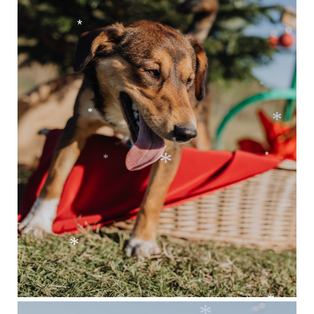
*
*
*
*
*
*
*
*
*
*
*