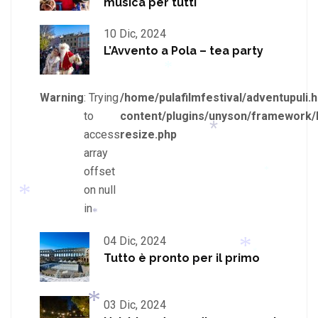
musica per tutti
*
*
10 Dic, 2024
L’Avvento a Pola – tea party
*
*
Warning
: Trying
/home/pulafilmfestival/adventupuli.h
to
content/plugins/unyson/framework/
access
resize.php
array
*
offset
on null
in
*
04 Dic, 2024
Tutto è pronto per il primo
*
*
*
03 Dic, 2024
*