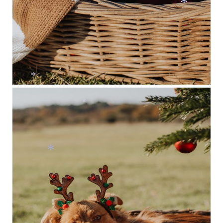
*
*
*
*
*