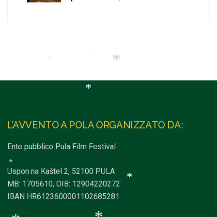
*
*
*
*
*
*
*
L’AVVENTO A POLA ORGANIZZATO DA:
*
*
Ente pubblico Pula Film Festival
Uspon na Kaštel 2, 52100 PULA
MB: 1705610, OIB: 12904220272
IBAN HR6123600001102685281
*