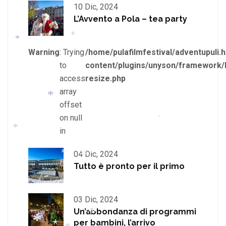
*
*
10 Dic, 2024
*
L’Avvento a Pola – tea party
*
Warning
: Trying
/home/pulafilmfestival/adventupuli.h
to
content/plugins/unyson/framework/
*
*
access
resize.php
array
*
offset
on null
in
*
*
04 Dic, 2024
Tutto è pronto per il primo
*
03 Dic, 2024
*
*
Un’abbondanza di programmi
per bambini, l’arrivo