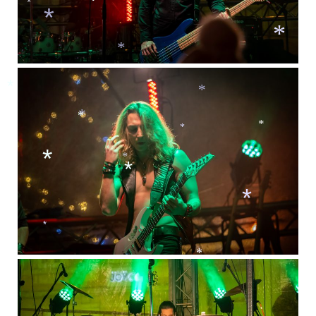
*
*
*
*
*
*
*
*
*
*
*
*
*
*
*
*
*
*
*
*