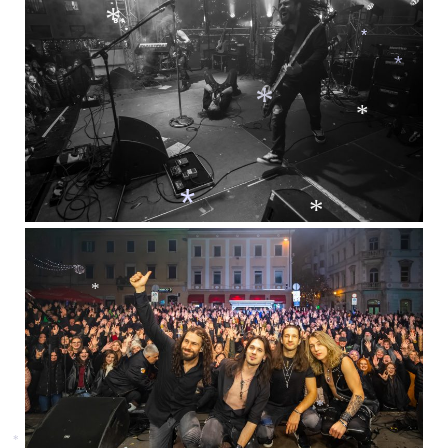
*
*
*
*
*
*
*
*
*