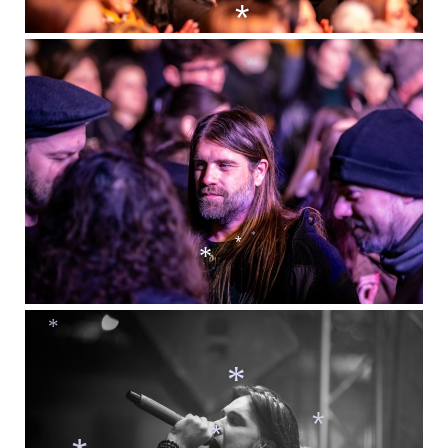
*
*
*
*
*
*
*
*
*
*
*
*