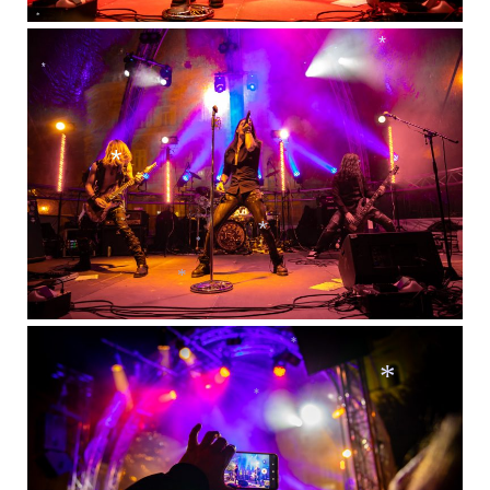
*
*
*
*
*
*
*
*
*
*
*
*
*
*
*
*