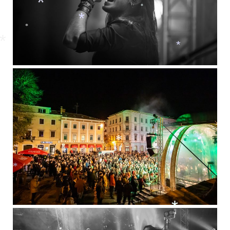
*
*
*
*
*
*
*
*
*
*
*
*