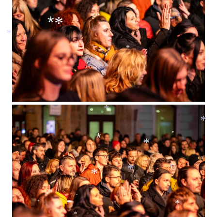
*
*
*
*
*
*
*
*
*
*
*
*
*