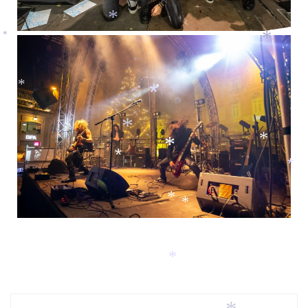
*
*
*
*
*
*
*
*
*
*
*
*
*
*
*
*
*
*