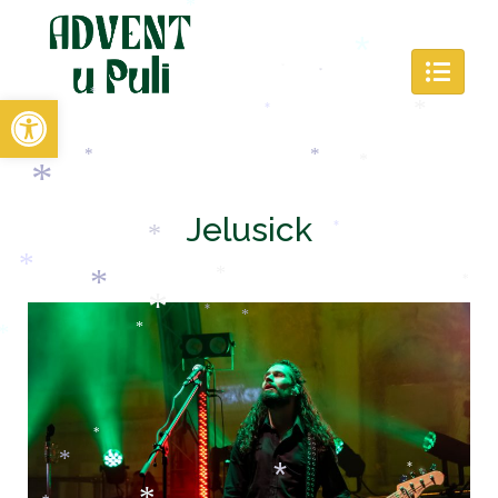
*
*
*
Open toolbar
*
*
*
*
*
*
*
*
Jelusick
*
*
*
*
*
*
*
*
*
*
*
*
*
*
*
*