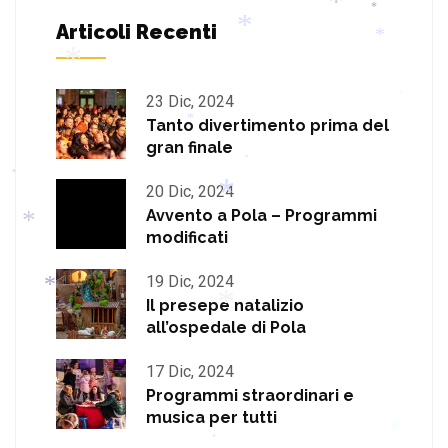
*
Articoli Recenti
*
23 Dic, 2024
*
Tanto divertimento prima del
*
*
*
*
gran finale
*
*
20 Dic, 2024
*
*
Avvento a Pola – Programmi
modificati
19 Dic, 2024
Il presepe natalizio
*
all’ospedale di Pola
*
*
17 Dic, 2024
*
Programmi straordinari e
musica per tutti