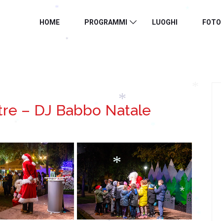
*
*
HOME
PROGRAMMI
LUOGHI
FOTO
*
*
tre – DJ Babbo Natale
*
*
*
*
*
*
*
*
*
*
*
*