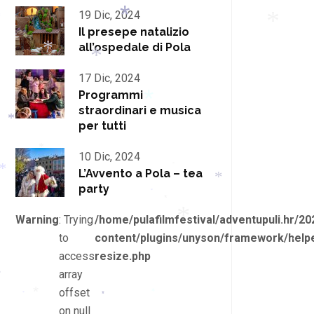
19 Dic, 2024
*
Il presepe natalizio
*
*
all’ospedale di Pola
*
*
17 Dic, 2024
Programmi
straordinari e musica
*
per tutti
*
10 Dic, 2024
*
*
L’Avvento a Pola – tea
*
*
party
*
*
*
Warning
: Trying
/home/pulafilmfestival/adventupuli.hr/20
*
to
content/plugins/unyson/framework/helpe
*
access
resize.php
array
offset
*
*
*
*
on null