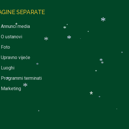
*
AGINE SEPARATE
Annunci media
*
*
*
*
*
O ustanovi
*
*
*
Foto
*
Upravno vijeće
*
Luoghi
*
*
*
Programmi terminati
*
Marketing
*
*
*
*
*