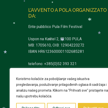
*
*
L’AVVENTO A POLA ORGANIZZATO
DA:
*
Ente pubblico Pula Film Festival
*
Uspon na Kaštel 2, 52100 PULA
*
*
MB: 1705610, OIB: 12904220272
*
IBAN HR6123600001102685281
*
telefono: +385(0)52 393 321
info@pulafilmfestival.hr
*
Koristimo kolačiće za poboljšanje vašeg iskustva
pregledavanja, posluživanje prilagođenih oglasa ili sadržaja i
*
*
analizu našeg prometa.
Klikom na "Prihvati sve" pristajete na
našu upotrebu kolačića.
*
*
*