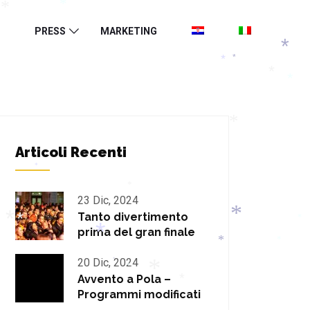
*
*
*
*
*
PRESS
MARKETING
*
*
*
*
*
*
Articoli Recenti
*
*
23 Dic, 2024
Tanto divertimento
*
*
prima del gran finale
*
*
*
*
*
20 Dic, 2024
*
*
Avvento a Pola –
*
*
*
Programmi modificati