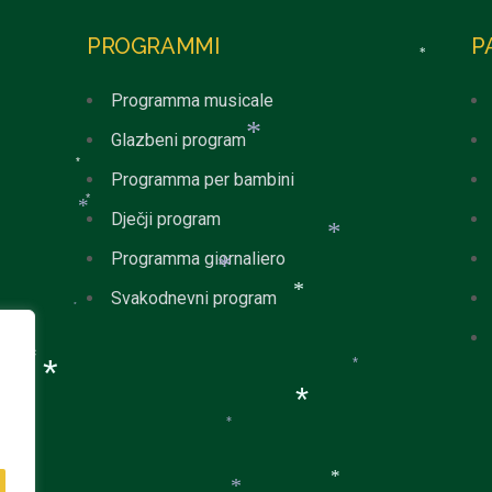
PROGRAMMI
P
*
Programma musicale
Glazbeni program
*
*
Programma per bambini
*
Dječji program
*
*
Programma giornaliero
*
Svakodnevni program
*
*
*
*
*
*
*
*