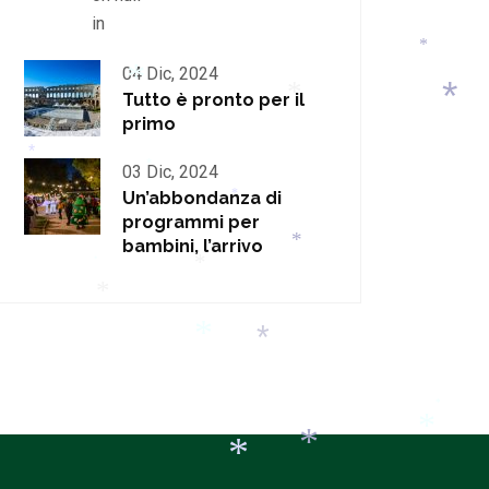
in
*
04 Dic, 2024
Tutto è pronto per il
*
*
*
primo
*
03 Dic, 2024
*
Un’abbondanza di
*
programmi per
bambini, l’arrivo
*
*
*
*
*
*
*
*
*