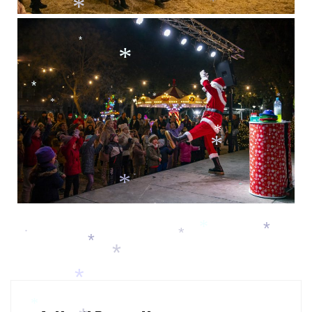
*
*
*
*
*
*
*
*
*
*
*
*
*
*
*
*
*
*
*
*