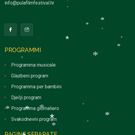
info@pulafilmfestival.hr
*
*
*
*
*
*
*
*
*
*
PROGRAMMI
*
*
Programma musicale
*
Glazbeni program
*
Programma per bambini
Dječji program
Programma giornaliero
*
Svakodnevni program
*
*
*
*
PAGINE SEPARATE