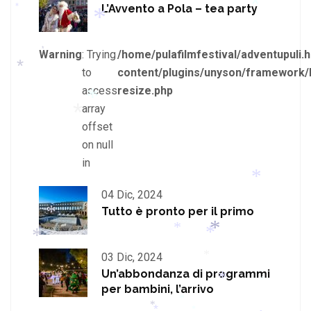
L’Avvento a Pola – tea party
*
*
Warning
: Trying
/home/pulafilmfestival/adventupuli.h
*
*
to
content/plugins/unyson/framework/
*
access
resize.php
*
array
offset
on null
*
in
*
04 Dic, 2024
Tutto è pronto per il primo
*
*
03 Dic, 2024
*
Un’abbondanza di programmi
*
*
*
*
per bambini, l’arrivo
*