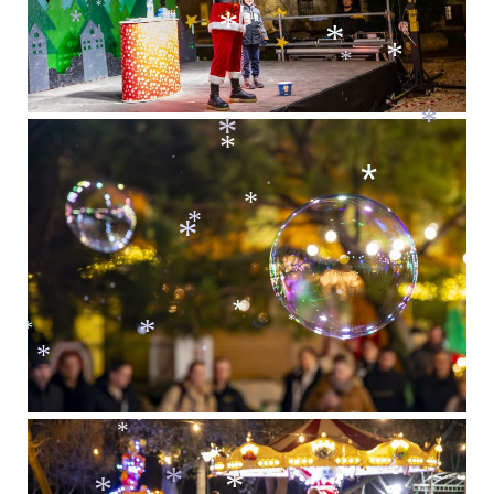
*
*
*
*
*
*
*
*
*
*
*
*
*
*
*
*
*
*
*
*
*
*
*
*
*