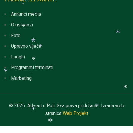
*
*
*
Annunci media
*
*
O ustanovi
Foto
*
Upravno vijeće
*
Luoghi
*
*
Programmi terminati
Marketing
*
*
*
© 2026 Advent u Puli. Sva prava pridržana | Izrada web
*
stranica
Web Projekt
*
*
*