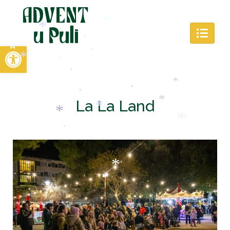
Open toolbar
*
*
*
*
*
*
*
*
*
*
La La Land
*
*
*
*
*
*
*
*
*
*
*