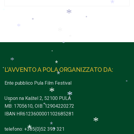
*
*
*
*
*
*
*
*
*
*
*
*
*
*
*
L’AVVENTO A POLA ORGANIZZATO DA:
*
*
*
Ente pubblico Pula Film Festival
*
*
Uspon na Kaštel 2, 52100 PULA
MB: 1705610, OIB: 12904220272
*
IBAN HR6123600001102685281
*
*
*
telefono: +385(0)52 393 321