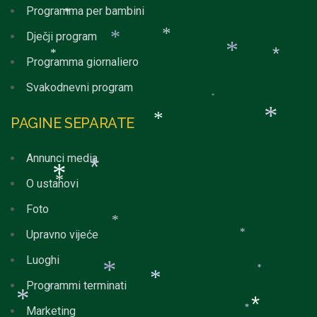
Programma per bambini
*
*
Dječji program
*
Programma giornaliero
*
*
*
Svakodnevni program
*
*
*
PAGINE SEPARATE
Annunci media
*
*
O ustanovi
Foto
*
*
*
Upravno vijeće
*
*
Luoghi
*
Programmi terminati
*
*
Marketing