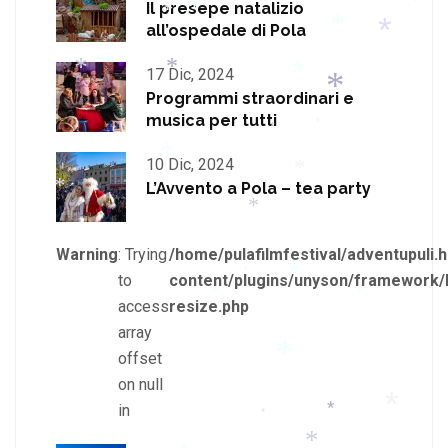
Il presepe natalizio
all’ospedale di Pola
*
*
*
*
17 Dic, 2024
*
Programmi straordinari e
*
*
musica per tutti
*
*
*
*
*
*
10 Dic, 2024
L’Avvento a Pola – tea party
*
*
*
*
Warning
: Trying
/home/pulafilmfestival/adventupuli.h
to
content/plugins/unyson/framework/
*
access
resize.php
*
*
*
array
*
offset
on null
in
*
*