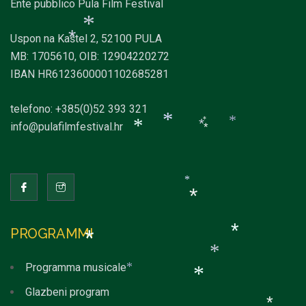
*
*
Ente pubblico Pula Film Festival
*
*
Uspon na Kaštel 2, 52100 PULA
MB: 1705610, OIB: 12904220272
IBAN HR6123600001102685281
*
*
telefono: +385(0)52 393 321
info@pulafilmfestival.hr
*
*
*
*
*
*
*
PROGRAMMI
*
Programma musicale
*
*
Glazbeni program
*
*