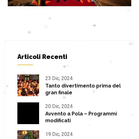
*
*
*
*
*
*
*
*
*
*
Articoli Recenti
*
*
*
*
23 Dic, 2024
*
*
*
*
Tanto divertimento prima del
gran finale
*
*
*
20 Dic, 2024
Avvento a Pola – Programmi
*
*
*
*
modificati
*
*
*
*
19 Dic, 2024