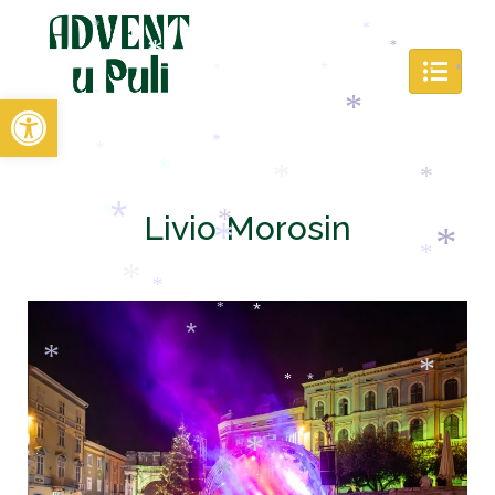
*
*
*
*
*
*
*
*
Open toolbar
*
*
*
*
*
*
*
*
*
Livio Morosin
*
*
*
*
*
*
*
*
*
*
*
*
*
*
*
*
*
*