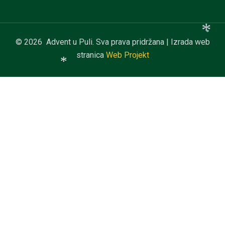
*
*
*
*
*
© 2026 Advent u Puli. Sva prava pridržana | Izrada web
*
stranica
Web Projekt
*
*