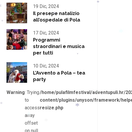
19 Dic, 2024
*
*
Il presepe natalizio
*
*
all’ospedale di Pola
*
17 Dic, 2024
Programmi
*
straordinari e musica
*
per tutti
*
10 Dic, 2024
*
L’Avvento a Pola – tea
*
party
Warning
: Trying
/home/pulafilmfestival/adventupuli.hr/20
*
to
content/plugins/unyson/framework/helpe
*
access
resize.php
*
*
array
*
offset
*
on null