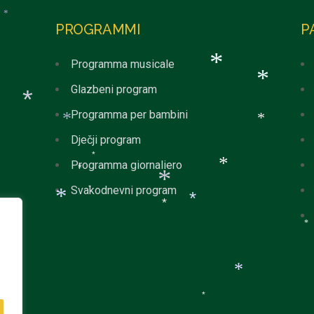
*
*
*
*
PROGRAMMI
P
Programma musicale
*
Glazbeni program
*
Programma per bambini
*
*
*
Dječji program
Programma giornaliero
*
*
*
Svakodnevni program
*
*
*
*
*
*
*
*