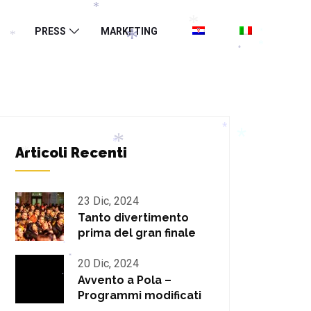
*
*
PRESS
MARKETING
*
*
*
*
*
*
*
*
Articoli Recenti
*
*
*
*
23 Dic, 2024
Tanto divertimento
prima del gran finale
*
20 Dic, 2024
*
Avvento a Pola –
*
Programmi modificati