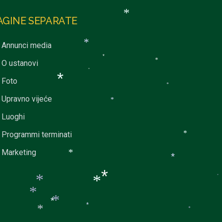
AGINE SEPARATE
*
Annunci media
*
*
O ustanovi
*
*
Foto
*
*
Upravno vijeće
*
Luoghi
Programmi terminati
*
Marketing
*
*
*
*
*
*
*
*
*
*
*
*