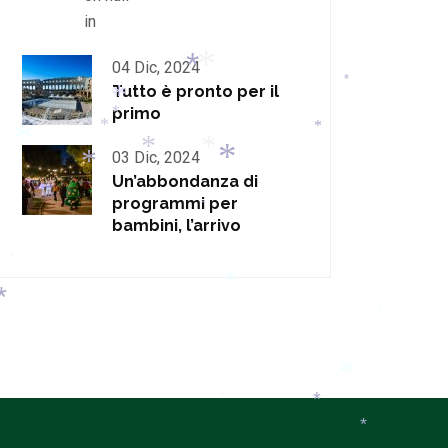
in
04 Dic, 2024
*
Tutto è pronto per il
*
*
*
primo
*
*
*
*
03 Dic, 2024
*
*
*
*
Un’abbondanza di
*
*
programmi per
*
bambini, l’arrivo
*
*
*
*
*
*
*
*