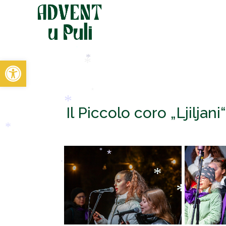
*
*
*
Open toolbar
*
*
*
Il Piccolo coro „Ljiljan
*
*
*
*
*
*
*
*