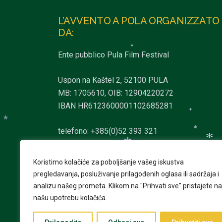
*
L’AVVENTO A POLA ORGANIZZATO
DA:
*
Ente pubblico Pula Film Festival
Uspon na Kaštel 2, 52100 PULA
MB: 1705610, OIB: 12904220272
IBAN HR6123600001102685281
*
*
telefono: +385(0)52 393 321
*
info@pulafilmfestival.hr
*
*
Koristimo kolačiće za poboljšanje vašeg iskustva
*
pregledavanja, posluživanje prilagođenih oglasa ili sadržaja i
analizu našeg prometa.
Klikom na "Prihvati sve" pristajete na
našu upotrebu kolačića.
*