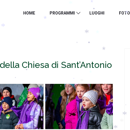
*
*
*
HOME
PROGRAMMI
LUOGHI
FOTO
*
*
*
*
*
*
*
*
*
i“della Chiesa di Sant’Antonio
*
*
*
*
*
*
*
*
*
*