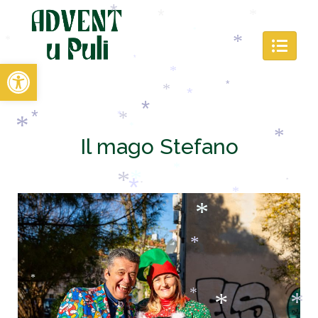
*
*
*
*
*
Open toolbar
*
*
*
*
*
*
*
*
Il mago Stefano
*
*
*
*
*
*
*
*
*
*
*
*
*
*
*
*
*
*