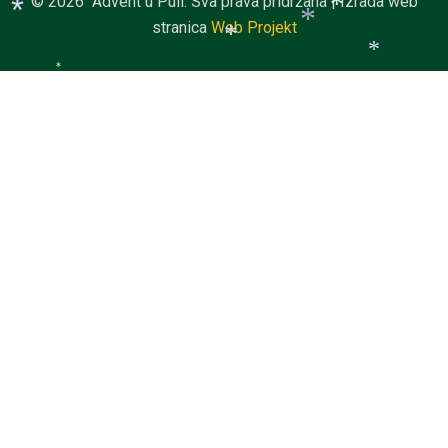
© 2026 Advent u Puli. Sva prava pridržana | Izrada web
*
stranica
Web Projekt
*
*
*
*
*
*
*