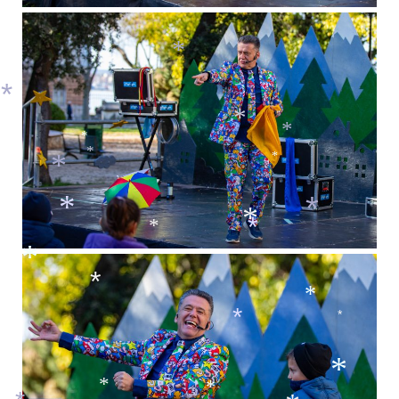
*
*
*
*
*
*
*
*
*
*
*
*
*
*
*
*
*
*
*
*
*
*