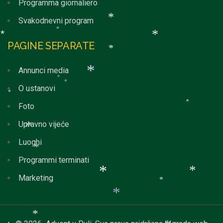
Programma giornaliero
*
Svakodnevni program
*
PAGINE SEPARATE
*
*
*
*
Annunci media
*
O ustanovi
*
*
Foto
*
*
*
Upravno vijeće
Luoghi
Programmi terminati
*
*
Marketing
*
*
*