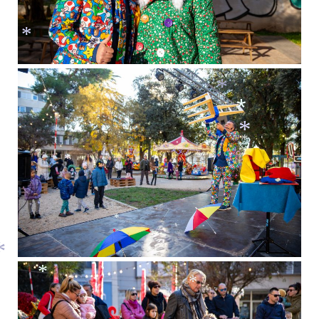
*
*
*
*
*
*
*
*
*
*
*
*