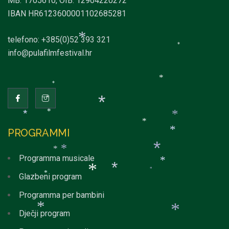
MB: 1705610, OIB: 12904220272
*
*
*
IBAN HR6123600001102685281
*
telefono: +385(0)52 393 321
info@pulafilmfestival.hr
*
*
*
*
PROGRAMMI
*
*
*
*
*
Programma musicale
*
*
Glazbeni program
*
*
*
*
Programma per bambini
*
*
Dječji program
*