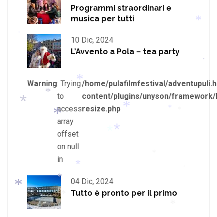
*
Programmi straordinari e
*
*
musica per tutti
10 Dic, 2024
*
L’Avvento a Pola – tea party
*
*
Warning
: Trying
/home/pulafilmfestival/adventupuli.h
to
content/plugins/unyson/framework/
access
resize.php
*
array
*
*
*
offset
*
*
on null
*
in
*
*
*
*
04 Dic, 2024
Tutto è pronto per il primo
*
*