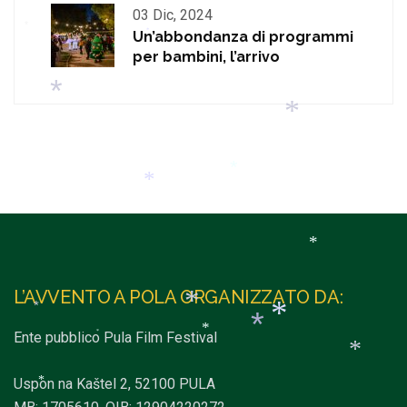
*
03 Dic, 2024
*
*
Un’abbondanza di programmi
*
*
per bambini, l’arrivo
*
*
*
*
*
L’AVVENTO A POLA ORGANIZZATO DA:
Ente pubblico Pula Film Festival
*
*
*
*
Uspon na Kaštel 2, 52100 PULA
*