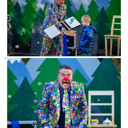
*
*
*
*
*
*
*
*
*
*
*
*
*
*
*
*
*
*
*