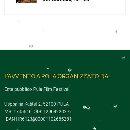
*
*
*
*
*
*
*
*
*
*
*
*
*
L’AVVENTO A POLA ORGANIZZATO DA:
*
*
Ente pubblico Pula Film Festival
*
*
*
Uspon na Kaštel 2, 52100 PULA
MB: 1705610, OIB: 12904220272
IBAN HR6123600001102685281
*
*
*