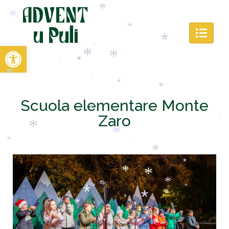
*
*
Open toolbar
*
*
*
*
*
*
*
*
*
Scuola elementare Monte
*
*
*
*
*
Zaro
*
*
*
*
*
*
*
*
*
*
*
*
*
*
*
*
*