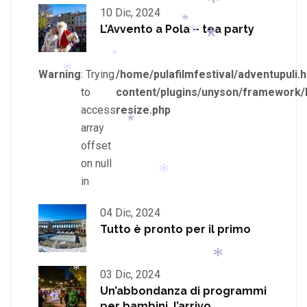
10 Dic, 2024
*
L’Avvento a Pola – tea party
*
*
*
*
Warning
: Trying
/home/pulafilmfestival/adventupuli.h
*
*
*
to
content/plugins/unyson/framework/
*
access
resize.php
*
array
offset
*
on null
in
04 Dic, 2024
*
Tutto è pronto per il primo
03 Dic, 2024
Un’abbondanza di programmi
*
per bambini, l’arrivo