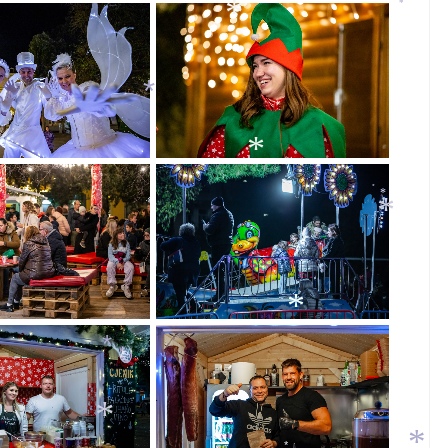
*
*
*
*
*
*
*
*
*
*
*
*