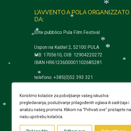
*
*
*
L’AVVENTO A POLA ORGANIZZATO
*
DA:
*
Ente pubblico Pula Film Festival
*
*
Uspon na Kaštel 2, 52100 PULA
*
MB: 1705610, OIB: 12904220272
*
IBAN HR6123600001102685281
*
*
*
*
telefono: +385(0)52 393 321
*
info@pulafilmfestival.hr
Koristimo kolačiće za poboljšanje vašeg iskustva
*
*
*
pregledavanja, posluživanje prilagođenih oglasa ili sadržaja i
*
*
*
analizu našeg prometa.
Klikom na "Prihvati sve" pristajete na
*
*
našu upotrebu kolačića.
*