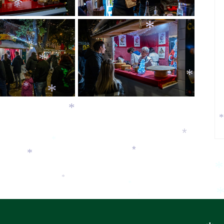
*
*
*
*
*
*
*
*
*
*
*
*
*
*
*
*
*
*
*
*
*
*
*
*