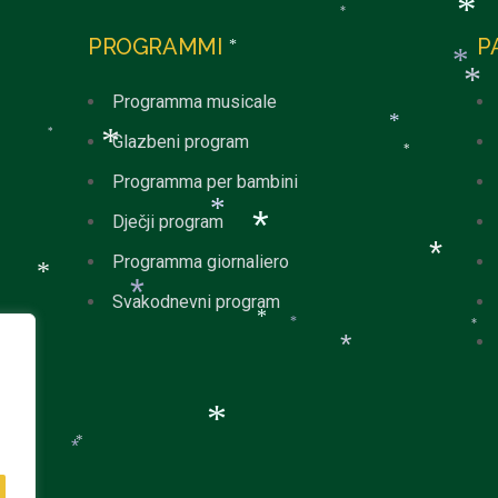
*
PROGRAMMI
P
*
*
*
Programma musicale
*
Glazbeni program
*
*
*
*
Programma per bambini
Dječji program
*
Programma giornaliero
*
*
Svakodnevni program
*
*
*
*
*
*
*
*
*
*
*