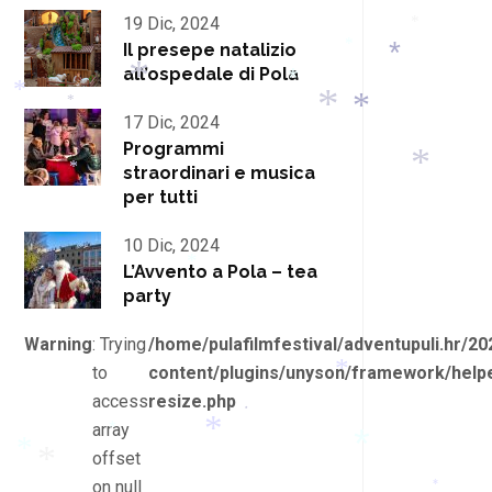
19 Dic, 2024
*
Il presepe natalizio
*
all’ospedale di Pola
*
*
*
*
*
17 Dic, 2024
*
*
Programmi
straordinari e musica
*
per tutti
*
10 Dic, 2024
L’Avvento a Pola – tea
*
party
Warning
: Trying
/home/pulafilmfestival/adventupuli.hr/20
to
content/plugins/unyson/framework/helpe
*
access
resize.php
*
array
*
offset
*
*
on null