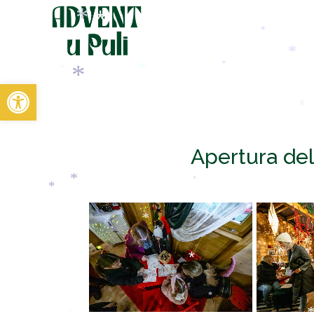
*
*
*
*
*
*
*
*
Open toolbar
*
*
*
Apertura del
*
*
*
*
*
*
*