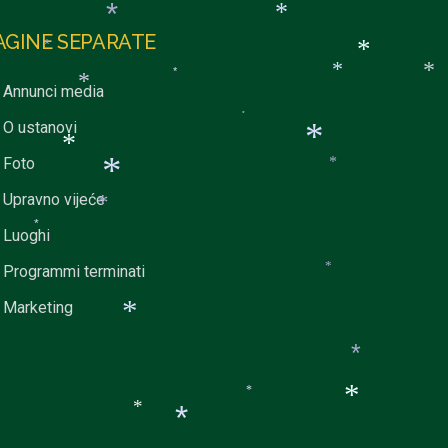
*
*
AGINE SEPARATE
*
*
*
*
Annunci media
*
*
*
O ustanovi
*
Foto
*
*
*
Upravno vijeće
*
*
Luoghi
*
Programmi terminati
*
Marketing
*
*
*
*
*