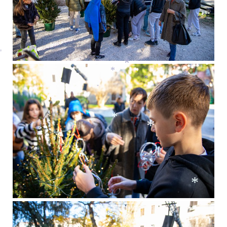
*
*
*
*
*
*
*
*
*
*
*
*
*
*