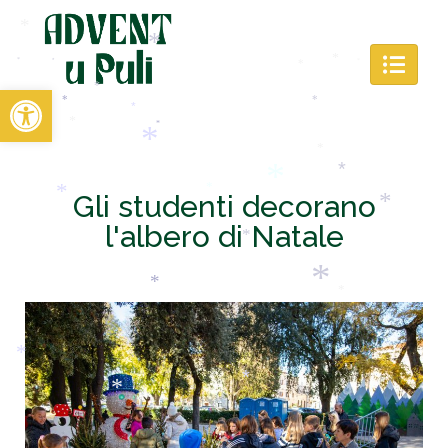
*
*
*
*
*
*
Open toolbar
*
*
*
*
*
*
*
*
*
*
*
Gli studenti decorano
l'albero di Natale
*
*
*
*
*
*
*
*
*
*
*
*