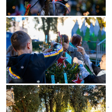
*
*
*
*
*
*
*
*
*
*
*
*
*
*
*