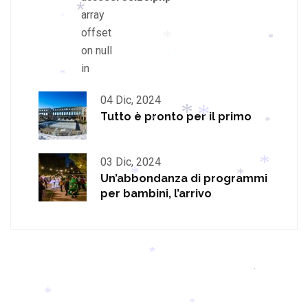
array
*
*
offset
*
*
on null
in
*
*
*
*
04 Dic, 2024
*
Tutto è pronto per il primo
*
*
*
03 Dic, 2024
Un’abbondanza di programmi
*
*
per bambini, l’arrivo
*
*
*
*
*