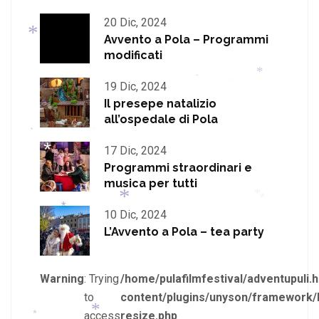
*
20 Dic, 2024
*
Avvento a Pola – Programmi
modificati
19 Dic, 2024
*
*
Il presepe natalizio
*
all’ospedale di Pola
*
17 Dic, 2024
*
*
Programmi straordinari e
musica per tutti
10 Dic, 2024
*
L’Avvento a Pola – tea party
*
*
*
*
Warning
: Trying
/home/pulafilmfestival/adventupuli.h
to
content/plugins/unyson/framework/
access
resize.php