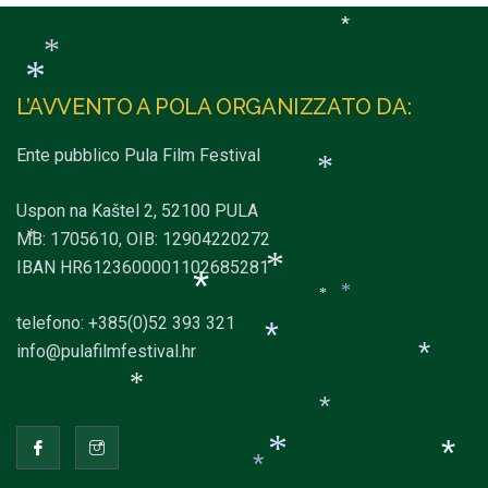
*
*
*
L’AVVENTO A POLA ORGANIZZATO DA:
*
Ente pubblico Pula Film Festival
*
Uspon na Kaštel 2, 52100 PULA
MB: 1705610, OIB: 12904220272
IBAN HR6123600001102685281
*
*
telefono: +385(0)52 393 321
*
info@pulafilmfestival.hr
*
*
*
*
*
*