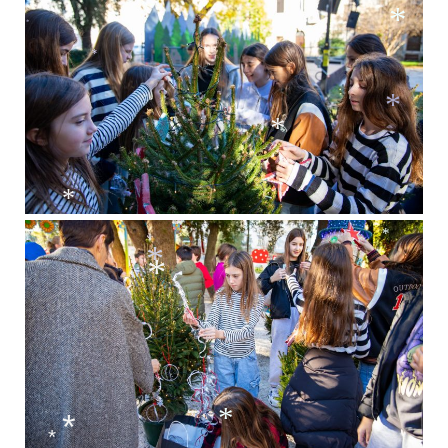
*
*
*
*
*
*
*
*
*
*
*
*
*