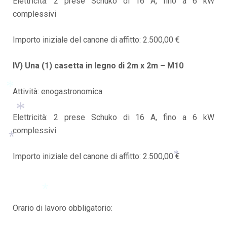
Elettricità: 2 prese Schuko di 16 A, fino a 6 kW
complessivi
Importo iniziale del canone di affitto: 2.500,00 €
IV) Una (1) casetta in legno di 2m x 2m – M10
Attività: enogastronomica
*
Elettricità: 2 prese Schuko di 16 A, fino a 6 kW
complessivi
*
Importo iniziale del canone di affitto: 2.500,00 €
*
*
Orario di lavoro obbligatorio:
*