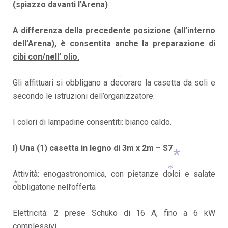
(spiazzo davanti l’Arena)
A differenza della precedente posizione (all’interno
dell’Arena), è consentita anche la preparazione di
cibi con/nell’ olio.
Gli affittuari si obbligano a decorare la casetta da soli e
secondo le istruzioni dell’organizzatore.
*
I colori di lampadine consentiti: bianco caldo.
I) Una (1) casetta in legno di 3m x 2m – S7
Attività: enogastronomica, con pietanze dolci e salate
obbligatorie nell’offerta
*
*
*
*
Elettricità: 2 prese Schuko di 16 A, fino a 6 kW
complessivi