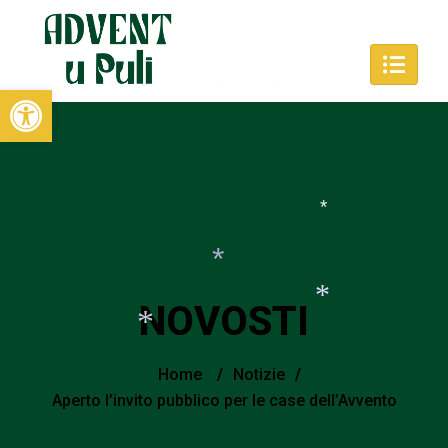
*
Open toolbar
*
*
*
*
NOVOSTI
*
*
Home
/
Notizie
/
*
Aperto l’invito pubblico per le case dell’Avvento